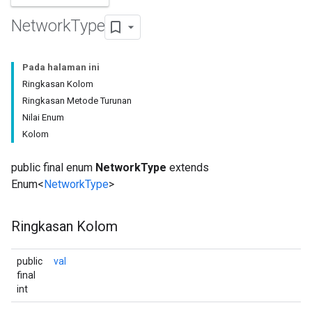
Network
Type
Pada halaman ini
Ringkasan Kolom
Ringkasan Metode Turunan
Nilai Enum
Kolom
public final enum
NetworkType
extends
Enum<
NetworkType
>
Ringkasan Kolom
public
val
final
int