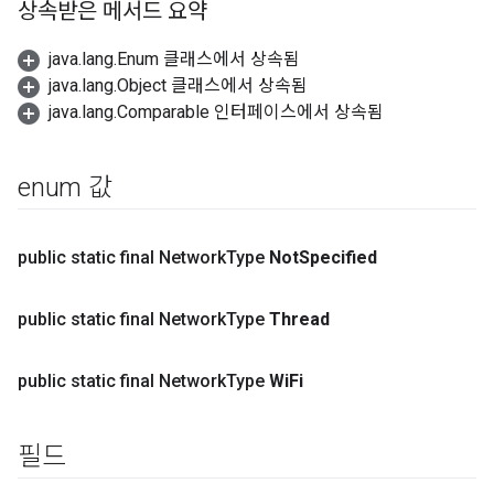
상속받은 메서드 요약
java.lang.Enum 클래스에서 상속됨
java.lang.Object 클래스에서 상속됨
java.lang.Comparable 인터페이스에서 상속됨
enum 값
public static final Network
Type
Not
Specified
public static final Network
Type
Thread
public static final Network
Type
Wi
Fi
필드