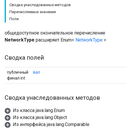
Сводка унаследованных методов
Перечисляемые значения
Поля
общедоступное окончательное перечисление
NetworkType
расширяет Enum<
NetworkType
>
Сводка полей
публичный
вал
финал int
Сводка унаследованных методов
Из класса java.lang.Enum
Из класса java.lang.Object
Из интерфейса java.lang.Comparable