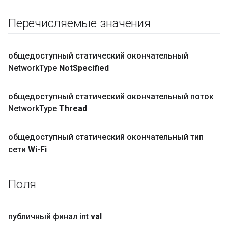
Перечисляемые значения
общедоступный статический окончательный
Network
Type
Not
Specified
общедоступный статический окончательный поток
Network
Type
Thread
общедоступный статический окончательный тип
сети
Wi-Fi
Поля
публичный финал int
val