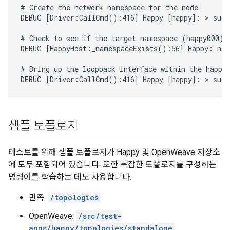
# Create the network namespace for the node

DEBUG [Driver:CallCmd():416] Happy [happy]: > sudo 
# Check to see if the target namespace (happy000) e
DEBUG [HappyHost:_namespaceExists():56] Happy: name
# Bring up the loopback interface within the happy0
DEBUG [Driver:CallCmd():416] Happy [happy]: > sudo
샘플 토폴로지
테스트를 위해 샘플 토폴로지가 Happy 및 OpenWeave 저장소
에 모두 포함되어 있습니다. 또한 복잡한 토폴로지를 구성하는
명령어를 학습하는 데도 사용합니다.
만족:
/topologies
OpenWeave:
/src/test-
apps/happy/topologies/standalone