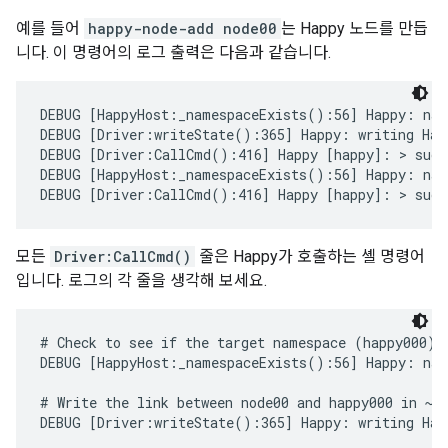
예를 들어
happy-node-add node00
는 Happy 노드를 만듭
니다. 이 명령어의 로그 출력은 다음과 같습니다.
DEBUG [HappyHost:_namespaceExists():56] Happy: name
DEBUG [Driver:writeState():365] Happy: writing Happ
DEBUG [Driver:CallCmd():416] Happy [happy]: > sudo 
DEBUG [HappyHost:_namespaceExists():56] Happy: name
DEBUG [Driver:CallCmd():416] Happy [happy]: > sudo
모든
Driver:CallCmd()
줄은 Happy가 호출하는 셸 명령어
입니다. 로그의 각 줄을 생각해 보세요.
# Check to see if the target namespace (happy000) e
DEBUG [HappyHost:_namespaceExists():56] Happy: name
# Write the link between node00 and happy000 in ~/.
DEBUG [Driver:writeState():365] Happy: writing Happ