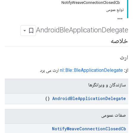
NotifyWeaveConnectionClosedCb
توابع عمومی
Android
Ble
Application
Delegate
خلاصه
ارث
از:
nl::Ble::BleApplicationDelegate
ارث می برد
سازندگان و ویرانگرها
()
Android
Ble
Application
Delegate
صفات عمومی
Notify
Weave
Connection
Closed
Cb