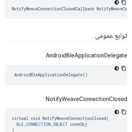
NotifyWeaveConnectionClosedCallback NotifyWeaveConn
توابع عمومی
Android
Ble
Application
Delegate
 AndroidBleApplicationDelegate()
Notify
Weave
Connection
Closed
virtual void NotifyWeaveConnectionClosed(

BLE_CONNECTION_OBJECT
 connObj

)