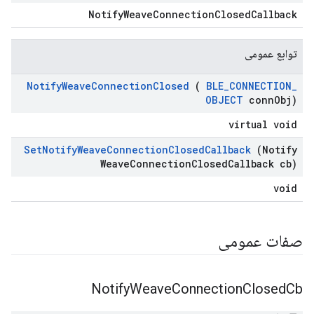
NotifyWeaveConnectionClosedCallback
توابع عمومی
Notify
Weave
Connection
Closed
(
BLE
_
CONNECTION
_
OBJECT
conn
Obj)
virtual void
Set
Notify
Weave
Connection
Closed
Callback
(Notify
Weave
Connection
Closed
Callback cb)
void
صفات عمومی
Notify
Weave
Connection
Closed
Cb