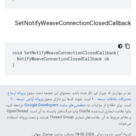
Set
Notify
Weave
Connection
Closed
Callback
void SetNotifyWeaveConnectionClosedCallback(

  NotifyWeaveConnectionClosedCallback cb

)
جز در مواردی که غیراز این ذکر شده باشد، محتوای این صفحه تحت مجوز
پروانه ارجاع
مشترکات خلاقانه نسخه ۴.۰
است. نمونه کدها نیز دارای مجوز
پروانه آپاچی نسخه ۲.۰
است. برای اطلاع از جزئیات، به
خطمشی‌های سایت Google Developers‏
مراجعه کنید.
جاوا علامت تجاری ثبت‌شده Oracle و/یا شرکت‌های وابسته به آن است. ‫OpenThread
و علائم مربوط به آن، علامت‌های تجاری Thread Group هستند و تحت پروانه استفاده
می‌شوند.
تاریخ آخرین به‌روزرسانی 2026-02-18 به‌وقت ساعت هماهنگ جهانی.