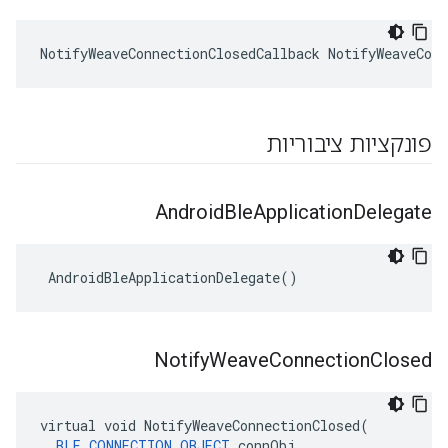
NotifyWeaveConnectionClosedCallback NotifyWeaveConn
פונקציות ציבוריות
Android
Ble
Application
Delegate
 AndroidBleApplicationDelegate()
Notify
Weave
Connection
Closed
virtual void NotifyWeaveConnectionClosed(

BLE_CONNECTION_OBJECT
 connObj
