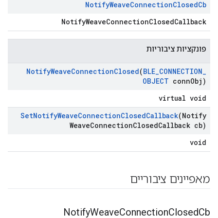
Notify
Weave
Connection
Closed
Cb
NotifyWeaveConnectionClosedCallback
פונקציות ציבוריות
Notify
Weave
Connection
Closed
(
BLE
_
CONNECTION
_
OBJECT
conn
Obj)
virtual void
Set
Notify
Weave
Connection
Closed
Callback
(Notify
Weave
Connection
Closed
Callback cb)
void
מאפיינים ציבוריים
Notify
Weave
Connection
Closed
Cb