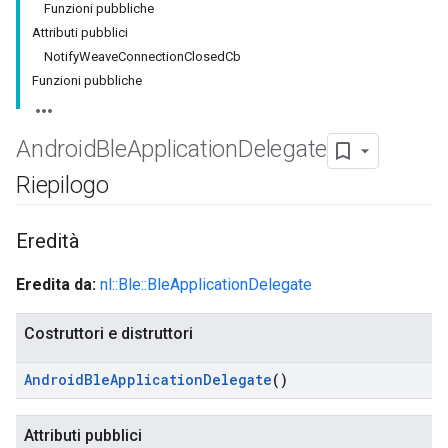
Funzioni pubbliche
Attributi pubblici
NotifyWeaveConnectionClosedCb
Funzioni pubbliche
Android
Ble
Application
Delegate
Riepilogo
Eredità
Eredita da:
nl::Ble::BleApplicationDelegate
Costruttori e distruttori
Android
Ble
Application
Delegate
()
Attributi pubblici