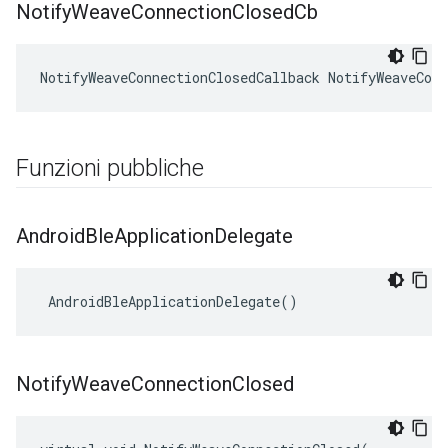
Notify
Weave
Connection
Closed
Cb
NotifyWeaveConnectionClosedCallback NotifyWeaveConn
Funzioni pubbliche
Android
Ble
Application
Delegate
 AndroidBleApplicationDelegate()
Notify
Weave
Connection
Closed