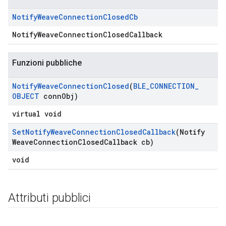
Notify
Weave
Connection
Closed
Cb
NotifyWeaveConnectionClosedCallback
Funzioni pubbliche
Notify
Weave
Connection
Closed
(
BLE
_
CONNECTION
_
OBJECT
conn
Obj)
virtual void
Set
Notify
Weave
Connection
Closed
Callback
(Notify
Weave
Connection
Closed
Callback cb)
void
Attributi pubblici