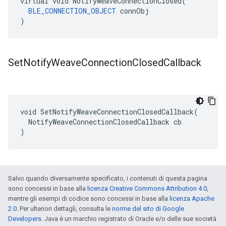
virtual void NotifyWeaveConnectionClosed(

BLE_CONNECTION_OBJECT
 connObj

)
Set
Notify
Weave
Connection
Closed
Callback
void SetNotifyWeaveConnectionClosedCallback(

  NotifyWeaveConnectionClosedCallback cb

)
Salvo quando diversamente specificato, i contenuti di questa pagina
sono concessi in base alla
licenza Creative Commons Attribution 4.0
,
mentre gli esempi di codice sono concessi in base alla
licenza Apache
2.0
. Per ulteriori dettagli, consulta le
norme del sito di Google
Developers
. Java è un marchio registrato di Oracle e/o delle sue società