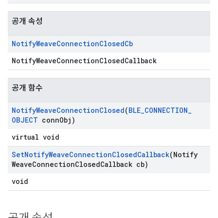
공개 속성
Notify
Weave
Connection
Closed
Cb
NotifyWeaveConnectionClosedCallback
공개 함수
Notify
Weave
Connection
Closed
(
BLE
_
CONNECTION
_
OBJECT
conn
Obj)
virtual void
Set
Notify
Weave
Connection
Closed
Callback
(Notify
Weave
Connection
Closed
Callback cb)
void