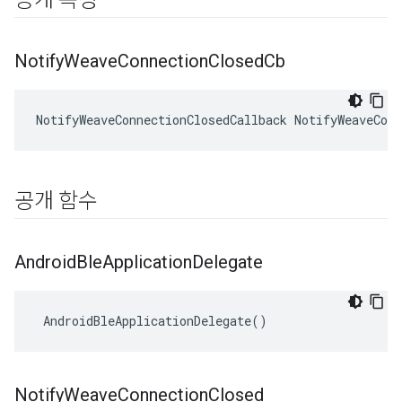
공개 속성
Notify
Weave
Connection
Closed
Cb
NotifyWeaveConnectionClosedCallback NotifyWeaveConn
공개 함수
Android
Ble
Application
Delegate
 AndroidBleApplicationDelegate()
Notify
Weave
Connection
Closed