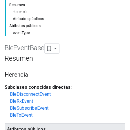
Resumen
Herencia
Atributos públicos
Atributos públicos
eventType
Ble
Event
Base
Resumen
Herencia
Subclases conocidas directas:
BleDisconnectEvent
BleRxEvent
BleSubscribeEvent
BleTxEvent
Atributos públicos