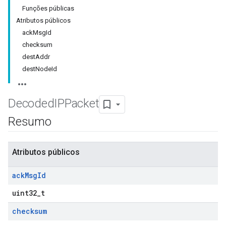
Funções públicas
Atributos públicos
ackMsgId
checksum
destAddr
destNodeId
Decoded
IPPacket
Resumo
Atributos públicos
ack
Msg
Id
uint32_t
checksum