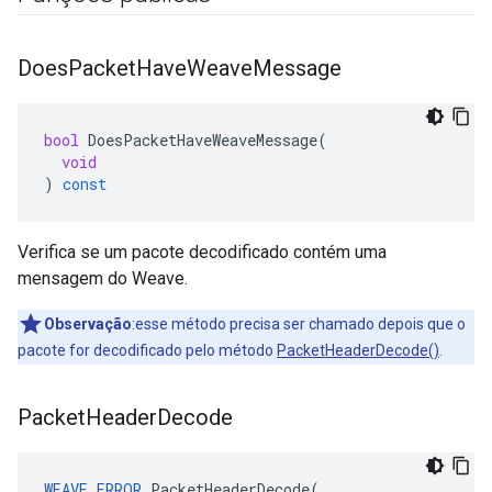
Does
Packet
Have
Weave
Message
bool
DoesPacketHaveWeaveMessage
(
void
)
const
Verifica se um pacote decodificado contém uma
mensagem do Weave.
Observação
:esse método precisa ser chamado depois que o
pacote for decodificado pelo método
PacketHeaderDecode()
.
Packet
Header
Decode
WEAVE_ERROR
PacketHeaderDecode
(