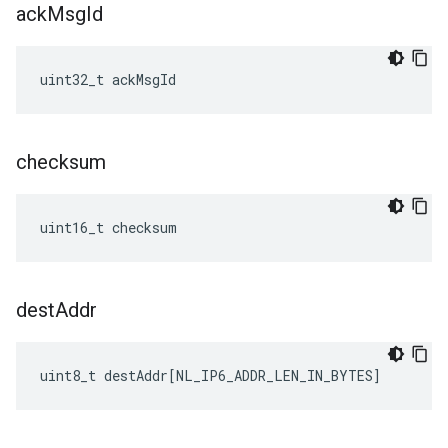
ack
Msg
Id
uint32_t ackMsgId
checksum
uint16_t checksum
dest
Addr
uint8_t
destAddr
[
NL_IP6_ADDR_LEN_IN_BYTES
]