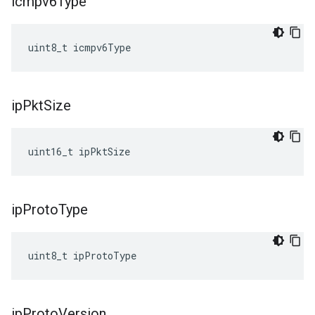
icmpv6Type
uint8_t icmpv6Type
ip
Pkt
Size
uint16_t ipPktSize
ip
Proto
Type
uint8_t ipProtoType
ip
Proto
Version