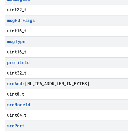
uint32_t
msg
Hdr
Flags
uint16_t
msg
Type
uint16_t
profile
Id
uint32_t
src
Addr
[NL
_
IP6
_
ADDR
_
LEN
_
IN
_
BYTES]
uint8_t
src
Node
Id
uint64_t
src
Port