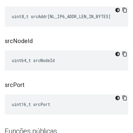
uint8_t
srcAddr
[
NL_IP6_ADDR_LEN_IN_BYTES
]
src
Node
Id
uint64_t srcNodeId
src
Port
uint16_t srcPort
Funções públicas