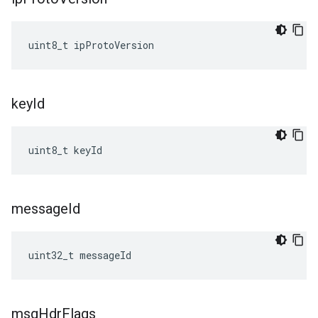
uint8_t ipProtoVersion
key
Id
uint8_t keyId
message
Id
uint32_t messageId
msg
Hdr
Flags