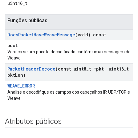
uint16_t
Funções públicas
Does
Packet
Have
Weave
Message
(void) const
bool
Verifica se um pacote decodificado contém uma mensagem do
Weave.
Packet
Header
Decode
(const uint8
_
t *pkt
,
uint16
_
t
pkt
Len)
WEAVE_ERROR
Analise e decodifique os campos dos cabeçalhos IP, UDP/TCP e
Weave.
Atributos públicos