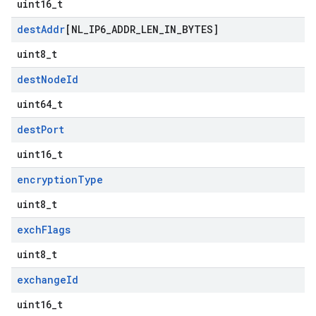
uint16_t
dest
Addr
[NL
_
IP6
_
ADDR
_
LEN
_
IN
_
BYTES]
uint8_t
dest
Node
Id
uint64_t
dest
Port
uint16_t
encryption
Type
uint8_t
exch
Flags
uint8_t
exchange
Id
uint16_t