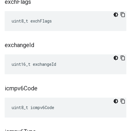
exch
Flags
uint8_t exchFlags
exchange
Id
uint16_t exchangeId
icmpv6Code
uint8_t icmpv6Code