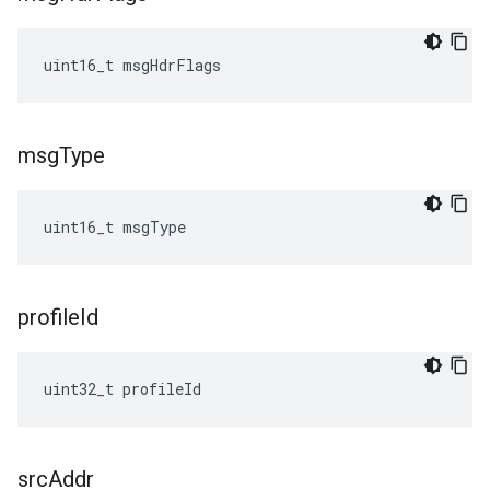
uint16_t msgHdrFlags
msg
Type
uint16_t msgType
profile
Id
uint32_t profileId
src
Addr