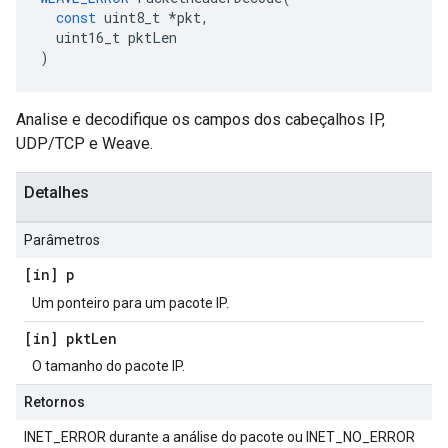
const
uint8_t
*
pkt
,
uint16_t
pktLen
)
Analise e decodifique os campos dos cabeçalhos IP,
UDP/TCP e Weave.
Detalhes
Parâmetros
[in] p
Um ponteiro para um pacote IP.
[in] pkt
Len
O tamanho do pacote IP.
Retornos
INET_ERROR durante a análise do pacote ou INET_NO_ERROR