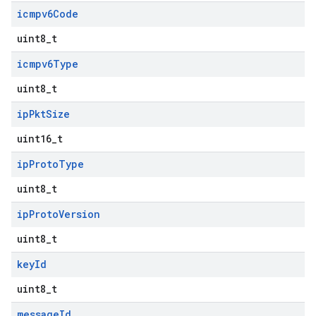
icmpv6Code
uint8_t
icmpv6Type
uint8_t
ip
Pkt
Size
uint16_t
ip
Proto
Type
uint8_t
ip
Proto
Version
uint8_t
key
Id
uint8_t
message
Id