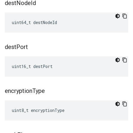
dest
Node
Id
uint64_t destNodeId
dest
Port
uint16_t destPort
encryption
Type
uint8_t encryptionType