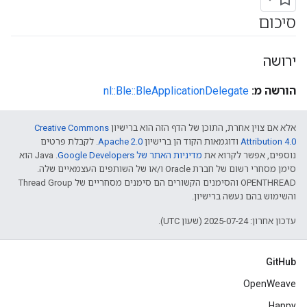
סיכום
ירושה
הורשה מ:
nl::Ble::BleApplicationDelegate
אלא אם צוין אחרת, התוכן של הדף הזה הוא ברישיון
Creative Commons
Attribution 4.0‏
ודוגמאות הקוד הן ברישיון
Apache 2.0‏
. לקבלת פרטים
נוספים, אפשר לקרוא את
מדיניות האתר של Google Developers‏
.‏ Java הוא
סימן מסחרי רשום של חברת Oracle ו/או של השותפים העצמאיים שלה.
‫OPENTHREAD והסימנים הקשורים הם סימנים מסחריים של Thread Group
והשימוש בהם נעשה ברישיון.
עדכון אחרון: 2025-07-24 (שעון UTC).
GitHub
OpenWeave
Happy