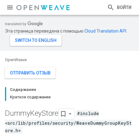
ВОЙТИ
Эта страница переведена с помощью
Cloud Translation API
.
OpenWeave
ОТПРАВИТЬ ОТЗЫВ
Содержание
Краткое содержание
Dummy
Key
Store
#include
<src/lib/profiles/security/WeaveDummyGroupKeySt
ore.h>