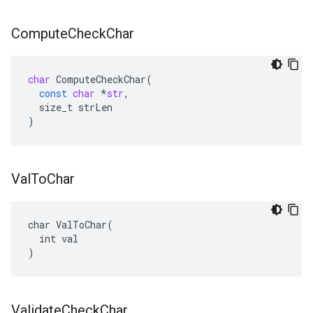
Compute
Check
Char
char
ComputeCheckChar
(
const
char
*
str
,
size_t
strLen
)
Val
To
Char
char ValToChar(

  int val

)
Validate
Check
Char