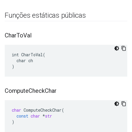
Funções estáticas públicas
Char
To
Val
int CharToVal(

  char ch

)
Compute
Check
Char
char
ComputeCheckChar
(
const
char
*
str
)