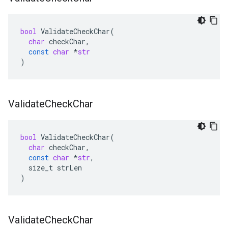
bool
ValidateCheckChar
(
char
checkChar
,
const
char
*
str
)
Validate
Check
Char
bool
ValidateCheckChar
(
char
checkChar
,
const
char
*
str
,
size_t
strLen
)
Validate
Check
Char