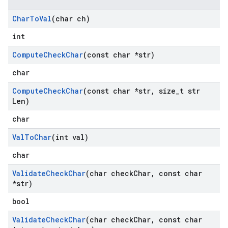
Char
To
Val
(char ch)
int
Compute
Check
Char
(const char *str)
char
Compute
Check
Char
(const char *str
,
size
_
t str
Len)
char
Val
To
Char
(int val)
char
Validate
Check
Char
(char check
Char
,
const char
*str)
bool
Validate
Check
Char
(char check
Char
,
const char