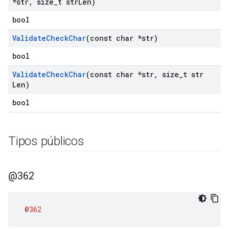
*str
,
size
_
t str
Len)
bool
Validate
Check
Char
(const char *str)
bool
Validate
Check
Char
(const char *str
,
size
_
t str
Len)
bool
Tipos públicos
@362
@362