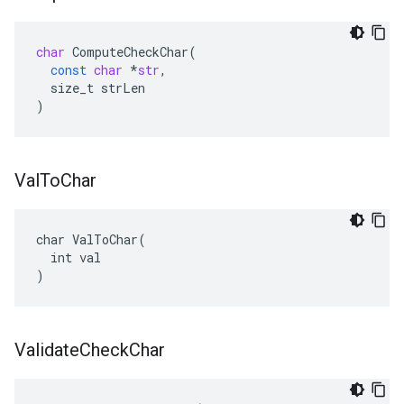
char
ComputeCheckChar
(
const
char
*
str
,
size_t
strLen
)
Val
To
Char
char ValToChar(

  int val

)
Validate
Check
Char