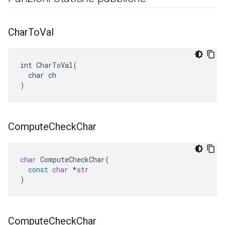
Char
To
Val
int CharToVal(

  char ch

)
Compute
Check
Char
char
ComputeCheckChar
(
const
char
*
str
)
Compute
Check
Char