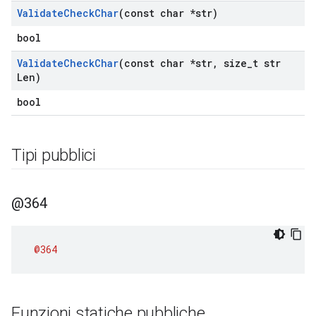
Validate
Check
Char
(const char *str)
bool
Validate
Check
Char
(const char *str
,
size
_
t str
Len)
bool
Tipi pubblici
@364
@364
Funzioni statiche pubbliche