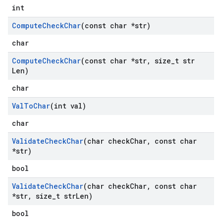
int
Compute
Check
Char
(const char *str)
char
Compute
Check
Char
(const char *str
,
size
_
t str
Len)
char
Val
To
Char
(int val)
char
Validate
Check
Char
(char check
Char
,
const char
*str)
bool
Validate
Check
Char
(char check
Char
,
const char
*str
,
size
_
t str
Len)
bool