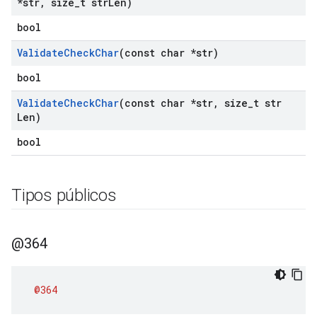
*str
,
size
_
t str
Len)
bool
Validate
Check
Char
(const char *str)
bool
Validate
Check
Char
(const char *str
,
size
_
t str
Len)
bool
Tipos públicos
@364
@364