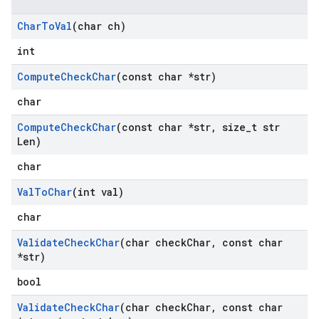
Char
To
Val
(char ch)
int
Compute
Check
Char
(const char *str)
char
Compute
Check
Char
(const char *str
,
size
_
t str
Len)
char
Val
To
Char
(int val)
char
Validate
Check
Char
(char check
Char
,
const char
*str)
bool
Validate
Check
Char
(char check
Char
,
const char