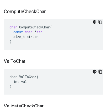
Compute
Check
Char
char
ComputeCheckChar
(
const
char
*
str
,
size_t
strLen
)
Val
To
Char
char ValToChar(

  int val

)
Validate
Check
Char