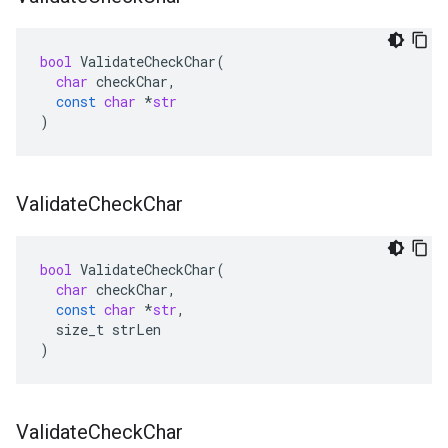
bool
ValidateCheckChar
(
char
checkChar
,
const
char
*
str
)
Validate
Check
Char
bool
ValidateCheckChar
(
char
checkChar
,
const
char
*
str
,
size_t
strLen
)
Validate
Check
Char