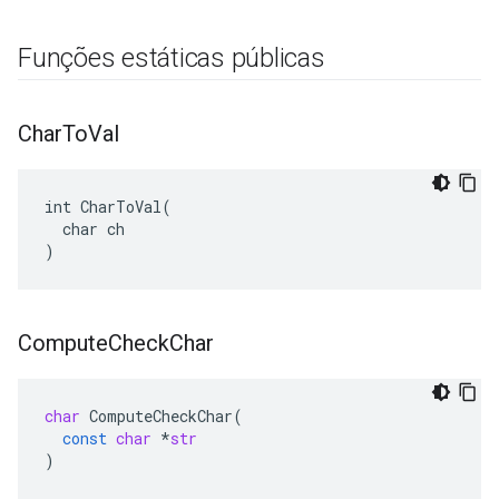
Funções estáticas públicas
Char
To
Val
int CharToVal(

  char ch

)
Compute
Check
Char
char
ComputeCheckChar
(
const
char
*
str
)