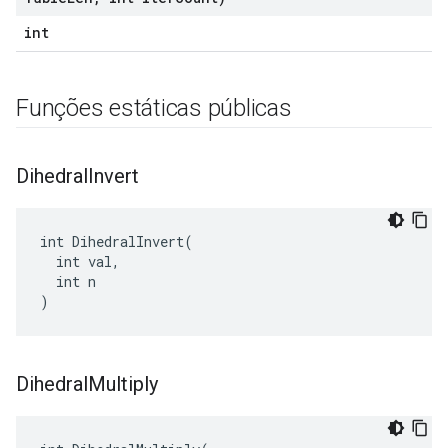
int
Funções estáticas públicas
Dihedral
Invert
int DihedralInvert(

  int val,

  int n

)
Dihedral
Multiply