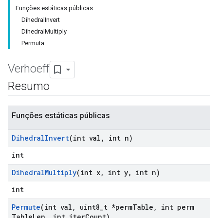
Funções estáticas públicas
DihedralInvert
DihedralMultiply
Permuta
Verhoeff
Resumo
Funções estáticas públicas
Dihedral
Invert
(int val
,
int n)
int
Dihedral
Multiply
(int x
,
int y
,
int n)
int
Permute
(int val
,
uint8
_
t *perm
Table
,
int perm
Table
Len
,
int iter
Count)