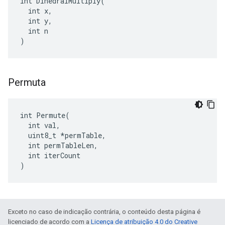
int DihedralMultiply(

  int x,

  int y,

  int n

)
Permuta
int Permute(

  int val,

  uint8_t *permTable,

  int permTableLen,

  int iterCount

)
Exceto no caso de indicação contrária, o conteúdo desta página é
licenciado de acordo com a
Licença de atribuição 4.0 do Creative