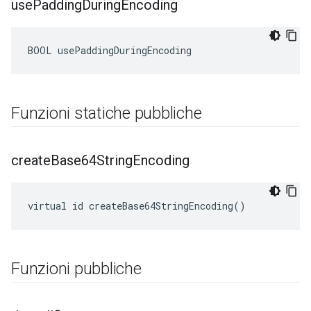
use
Padding
During
Encoding
BOOL usePaddingDuringEncoding
Funzioni statiche pubbliche
create
Base64String
Encoding
virtual id createBase64StringEncoding()
Funzioni pubbliche