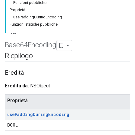
Funzioni pubbliche
Proprietà
usePaddingDuringEncoding
Funzioni statiche pubbliche
Base64Encoding
Riepilogo
Eredità
Eredita da:
NSObject
Proprietà
use
Padding
During
Encoding
BOOL