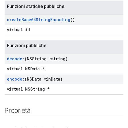
Funzioni statiche pubbliche
create
Base64String
Encoding
()
virtual id
Funzioni pubbliche
decode:
(NSString *string)
virtual NSData *
encode:
(NSData *in
Data)
virtual NSString *
Proprietà