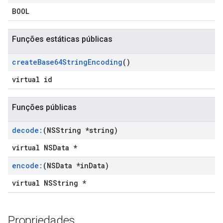
BOOL
Funções estáticas públicas
create
Base64String
Encoding
()
virtual id
Funções públicas
decode:
(NSString *string)
virtual NSData *
encode:
(NSData *in
Data)
virtual NSString *
Propriedades