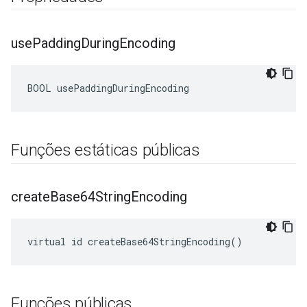
use
Padding
During
Encoding
BOOL usePaddingDuringEncoding
Funções estáticas públicas
create
Base64String
Encoding
virtual id createBase64StringEncoding()
Funções públicas