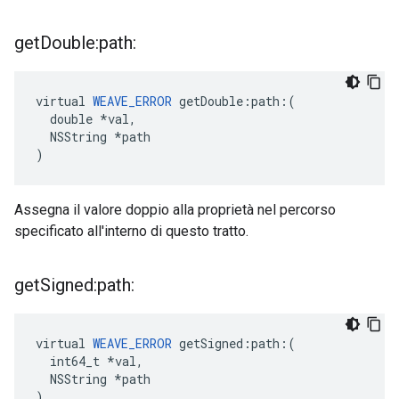
get
Double:path:
virtual 
WEAVE_ERROR
 getDouble:path:(

  double *val,

  NSString *path

)
Assegna il valore doppio alla proprietà nel percorso
specificato all'interno di questo tratto.
get
Signed:path:
virtual 
WEAVE_ERROR
 getSigned:path:(

  int64_t *val,

  NSString *path

)