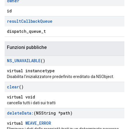
owner
id
result
Callback
Queue
dispatch_queue_t
Funzioni pubbliche
NS
_
UNAVAILABLE
()
virtual instancetype
Disabilita l'inizializzatore predefinito ereditato da NSObject.
clear
()
virtual void
cancella tutti i dati sui tratti
delete
Data:
(NSString *path)
virtual
WEAVE_ERROR