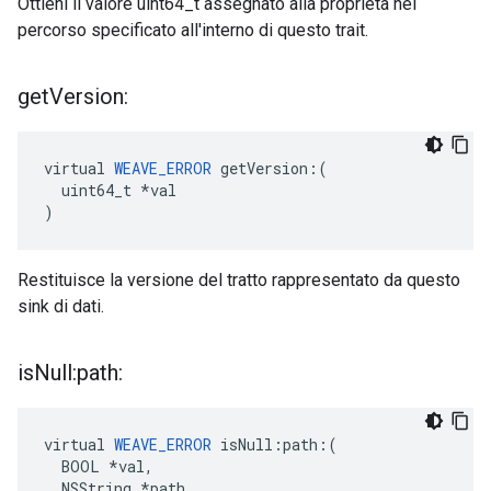
Ottieni il valore uint64_t assegnato alla proprietà nel
percorso specificato all'interno di questo trait.
get
Version:
virtual 
WEAVE_ERROR
 getVersion:(

  uint64_t *val

)
Restituisce la versione del tratto rappresentato da questo
sink di dati.
is
Null:path:
virtual 
WEAVE_ERROR
 isNull:path:(

  BOOL *val,

  NSString *path
