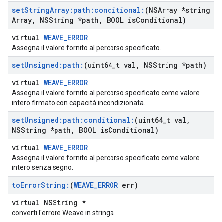
set
String
Array:path:conditional:
(NSArray *string
Array
,
NSString *path
,
BOOL is
Conditional)
virtual
WEAVE_ERROR
Assegna il valore fornito al percorso specificato.
set
Unsigned:path:
(uint64
_
t val
,
NSString *path)
virtual
WEAVE_ERROR
Assegna il valore fornito al percorso specificato come valore
intero firmato con capacità incondizionata.
set
Unsigned:path:conditional:
(uint64
_
t val
,
NSString *path
,
BOOL is
Conditional)
virtual
WEAVE_ERROR
Assegna il valore fornito al percorso specificato come valore
intero senza segno.
to
Error
String:
(
WEAVE
_
ERROR
err)
virtual NSString *
converti l'errore Weave in stringa