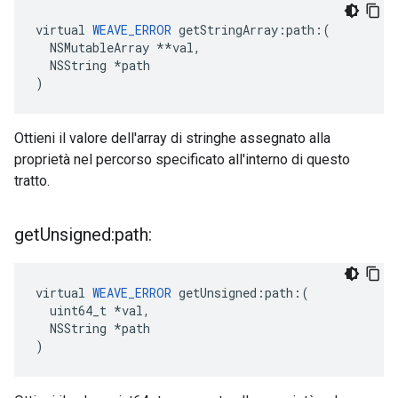
virtual 
WEAVE_ERROR
 getStringArray:path:(

  NSMutableArray **val,

  NSString *path

)
Ottieni il valore dell'array di stringhe assegnato alla
proprietà nel percorso specificato all'interno di questo
tratto.
get
Unsigned:path:
virtual 
WEAVE_ERROR
 getUnsigned:path:(

  uint64_t *val,

  NSString *path

)