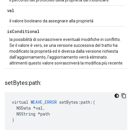
il percorso del protocollo della proprietà da modificare
val
il valore booleano da assegnare alla proprietà
is
Conditional
la possibilità di sovrascrivere eventuali modifiche in conflitto.
Se il valore è vero, se una versione successiva del tratto ha
modificato la proprietà ed è diversa dalla versione richiesta
dall'aggiornamento, l'aggiornamento verrà eliminato.
altrimenti questo valore sovrascriverà la modifica più recente
set
Bytes:path:
virtual 
WEAVE_ERROR
 setBytes:path:(

  NSData *val,

  NSString *path

)