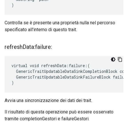
)
Controlla se è presente una proprietà nulla nel percorso
specificato all'interno di questo trait.
refresh
Data:failure:
virtual void refreshData:failure:(

  GenericTraitUpdatableDataSinkCompletionBlock comp
  GenericTraitUpdatableDataSinkFailureBlock failure
)
Avvia una sincronizzazione dei dati dei trait.
Il risultato di questa operazione può essere osservato
tramite completionGestori e failureGestori.