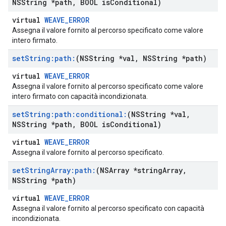
NSString *path
,
BOOL is
Conditional)
virtual
WEAVE_ERROR
Assegna il valore fornito al percorso specificato come valore
intero firmato.
set
String:path:
(NSString *val
,
NSString *path)
virtual
WEAVE_ERROR
Assegna il valore fornito al percorso specificato come valore
intero firmato con capacità incondizionata.
set
String:path:conditional:
(NSString *val
,
NSString *path
,
BOOL is
Conditional)
virtual
WEAVE_ERROR
Assegna il valore fornito al percorso specificato.
set
String
Array:path:
(NSArray *string
Array
,
NSString *path)
virtual
WEAVE_ERROR
Assegna il valore fornito al percorso specificato con capacità
incondizionata.