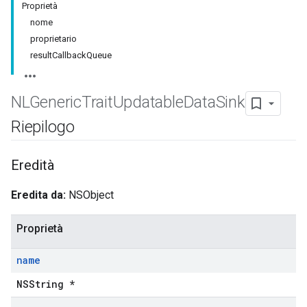
Proprietà
nome
proprietario
resultCallbackQueue
NLGeneric
Trait
Updatable
Data
Sink
Riepilogo
Eredità
Eredita da:
NSObject
Proprietà
name
NSString *