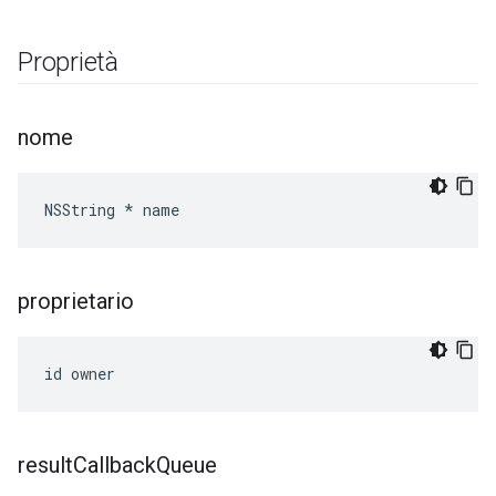
Proprietà
nome
NSString * name
proprietario
id owner
result
Callback
Queue