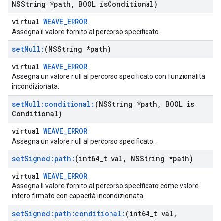
NSString *path
,
BOOL is
Conditional)
virtual
WEAVE_ERROR
Assegna il valore fornito al percorso specificato.
set
Null:
(NSString *path)
virtual
WEAVE_ERROR
Assegna un valore null al percorso specificato con funzionalità
incondizionata.
set
Null:conditional:
(NSString *path
,
BOOL is
Conditional)
virtual
WEAVE_ERROR
Assegna un valore null al percorso specificato.
set
Signed:path:
(int64
_
t val
,
NSString *path)
virtual
WEAVE_ERROR
Assegna il valore fornito al percorso specificato come valore
intero firmato con capacità incondizionata.
set
Signed:path:conditional:
(int64
_
t val
,