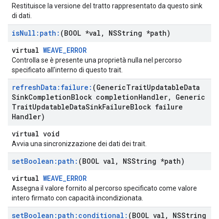
Restituisce la versione del tratto rappresentato da questo sink
di dati.
is
Null:path:
(BOOL *val
,
NSString *path)
virtual
WEAVE_ERROR
Controlla se è presente una proprietà nulla nel percorso
specificato all'interno di questo trait.
refresh
Data:failure:
(Generic
Trait
Updatable
Data
Sink
Completion
Block completion
Handler
,
Generic
Trait
Updatable
Data
Sink
Failure
Block failure
Handler)
virtual void
Avvia una sincronizzazione dei dati dei trait.
set
Boolean:path:
(BOOL val
,
NSString *path)
virtual
WEAVE_ERROR
Assegna il valore fornito al percorso specificato come valore
intero firmato con capacità incondizionata.
set
Boolean:path:conditional:
(BOOL val
,
NSString