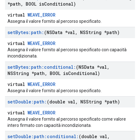
*path
,
BOOL is
Conditional)
virtual
WEAVE_ERROR
Assegna il valore fornito al percorso specificato.
set
Bytes:path:
(NSData *val
,
NSString *path)
virtual
WEAVE_ERROR
Assegna il valore fornito al percorso specificato con capacità
incondizionata.
set
Bytes:path:conditional:
(NSData *val
,
NSString *path
,
BOOL is
Conditional)
virtual
WEAVE_ERROR
Assegna il valore fornito al percorso specificato.
set
Double:path:
(double val
,
NSString *path)
virtual
WEAVE_ERROR
Assegna il valore fornito al percorso specificato come valore
intero firmato con capacità incondizionata.
set
Double:path:conditional:
(double val
,