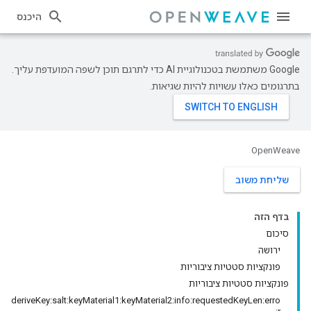
היכנס
‫Google משתמשת בטכנולוגיית AI כדי לתרגם תוכן לשפה המועדפת עליך.
בתרגומים כאלו עשויות להיות שגיאות.
OpenWeave
שליחת משוב
בדף הזה
סיכום
ירושה
פונקציות סטטיות ציבוריות
פונקציות סטטיות ציבוריות
deriveKey:salt:keyMaterial1:keyMaterial2:info:requestedKeyLen:erro