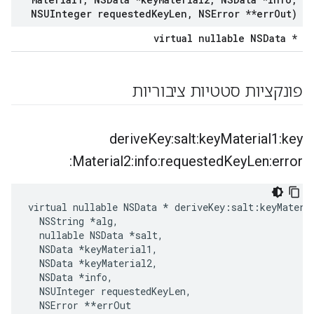
NSUInteger requested
Key
Len
,
NSError **err
Out)
virtual nullable NSData *
פונקציות סטטיות ציבוריות
derive
Key:salt:key
Material1:key
Material2:info:requested
Key
Len:error:
virtual nullable NSData * deriveKey:salt:keyMateri
  NSString *alg,

  nullable NSData *salt,

  NSData *keyMaterial1,

  NSData *keyMaterial2,

  NSData 
*info,
  NSUInteger requestedKeyLen,
  NSError *
*errOut
