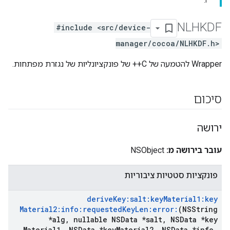
r:
NLHKDF
#include <src/device-
manager/cocoa/NLHKDF.h>
Wrapper להטמעה של C++ של פונקציונליות של נגזרת מפתחות.
סיכום
ירושה
עובר בירושה מ:
NSObject
פונקציות סטטיות ציבוריות
derive
Key:salt:key
Material1:key
Material2:info:requested
Key
Len:error:
(NSString
*alg
,
nullable NSData *salt
,
NSData *key
Material1
,
NSData *key
Material2
,
NSData *info
,