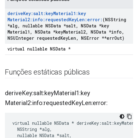
derive
Key:salt:key
Material1:key
Material2:info:requested
Key
Len:error:
(NSString
*alg
,
nullable NSData *salt
,
NSData *key
Material1
,
NSData *key
Material2
,
NSData *info
,
NSUInteger requested
Key
Len
,
NSError **err
Out)
virtual nullable NSData *
Funções estáticas públicas
derive
Key:salt:key
Material1:key
Material2:info:requested
Key
Len:error:
virtual nullable NSData * deriveKey:salt:keyMateri
  NSString *alg,

  nullable NSData *salt,
