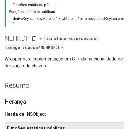
Funções estáticas públicas
Funções estáticas públicas
deriveKey:salt:keyMaterial1:keyMaterial2:info:requestedKeyLen:erro
r:
NLHKDF
#include <src/device-
manager/cocoa/NLHKDF.h>
Wrapper para implementação em C++ da funcionalidade de
derivação de chaves.
Resumo
Herança
Herda de:
NSObject
Funções estáticas públicas