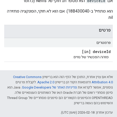
אם
deviceId
הוא מספר תג חוקי של Nevis (כלומר
הוא מתחיל ב-18B430040). אם הוא לא חוקי, הפונקציה מחזירה
nil.
פרטים
פרמטרים
[in] device
Id
מזהה המכשיר של נוויס.
אלא אם צוין אחרת, התוכן של הדף הזה הוא ברישיון
Creative Commons
Attribution 4.0‏
ודוגמאות הקוד הן ברישיון
Apache 2.0‏
. לקבלת פרטים
נוספים, אפשר לקרוא את
מדיניות האתר של Google Developers‏
.‏ Java הוא
סימן מסחרי רשום של חברת Oracle ו/או של השותפים העצמאיים שלה.
‫OPENTHREAD והסימנים הקשורים הם סימנים מסחריים של Thread Group
והשימוש בהם נעשה ברישיון.
עדכון אחרון: 2026-02-18 (שעון UTC).