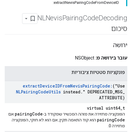
extractNevisPairingCodeFromDeviceID:
NLNevis
Pairing
Code
Decoding
סיכום
ירושה
עובר בירושה מ:
NSObject
פונקציות סטטיות ציבוריות
extract
Device
IDFrom
Nevis
Pairing
Code:
("Use
NLPairing
Code
Utils
instead
.
" DEPRECATED
_
MSG
_
ATTRIBUTE)
virtual uint64_t
pairingCode
הפונקציה מחזירה את מזהה המכשיר שמקודד ב-
אם
pairingCode
הוא קוד התאמה תקין; אם הוא לא חוקי, הפונקציה
מחזירה 0.