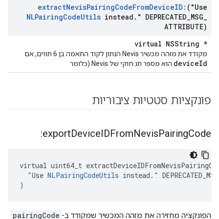
extract
Nevis
Pairing
Code
From
Device
ID:
("Use
NLPairing
Code
Utils
instead
.
" DEPRECATED
_
MSG
_
ATTRIBUTE)
virtual NSString *
מקודד את מזהה מכשיר Nevis הנתון לקוד התאמה בן 6 תווים, אם
deviceId
הוא מספר תג חוקי של Nevis (כלומר
פונקציות סטטיות ציבוריות
export
Device
IDFrom
Nevis
Pairing
Code:
virtual uint64_t extractDeviceIDFromNevisPairingCod
  "Use 
NLPairingCodeUtils
 instead." DEPRECATED_MSG
)
הפונקציה מחזירה את מזהה המכשיר שמקודד ב-
pairingCode