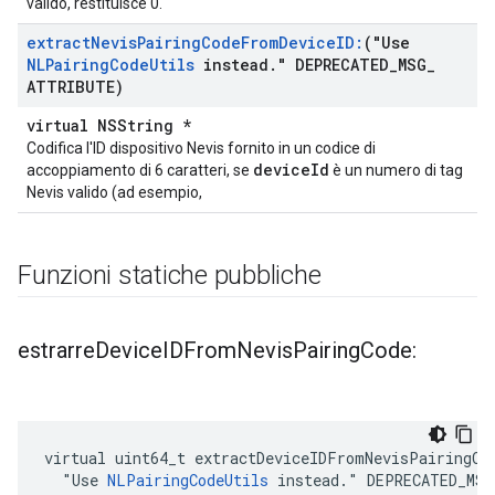
valido, restituisce 0.
extract
Nevis
Pairing
Code
From
Device
ID:
("Use
NLPairing
Code
Utils
instead
.
" DEPRECATED
_
MSG
_
ATTRIBUTE)
virtual NSString *
Codifica l'ID dispositivo Nevis fornito in un codice di
deviceId
accoppiamento di 6 caratteri, se
è un numero di tag
Nevis valido (ad esempio,
Funzioni statiche pubbliche
estrarre
Device
IDFrom
Nevis
Pairing
Code:
virtual uint64_t extractDeviceIDFromNevisPairingCod
  "Use 
NLPairingCodeUtils
 instead." DEPRECATED_MSG