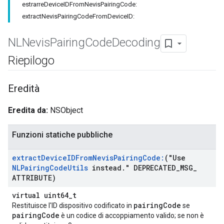
estrarreDeviceIDFromNevisPairingCode:
extractNevisPairingCodeFromDeviceID:
NLNevis
Pairing
Code
Decoding
Riepilogo
Eredità
Eredita da:
NSObject
Funzioni statiche pubbliche
extract
Device
IDFrom
Nevis
Pairing
Code:
("Use
NLPairing
Code
Utils
instead
.
" DEPRECATED
_
MSG
_
ATTRIBUTE)
virtual uint64_t
pairingCode
Restituisce l'ID dispositivo codificato in
se
pairingCode
è un codice di accoppiamento valido; se non è