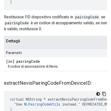
)
Restituisce l'ID dispositivo codificato in
pairingCode
se
pairingCode
è un codice di accoppiamento valido; se non
è valido, restituisce 0.
Dettagli
Parametri
[in] pairing
Code
Il codice di associazione di Nevis.
extract
Nevis
Pairing
Code
From
Device
ID:
virtual NSString * extractNevisPairingCodeFromDevic
  "Use 
NLPairingCodeUtils
 instead." DEPRECATED_MSG
)