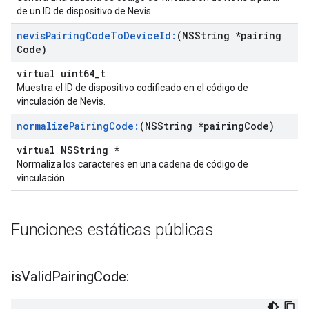
de un ID de dispositivo de Nevis.
nevis
Pairing
Code
To
Device
Id:
(NSString *pairing
Code)
virtual uint64_t
Muestra el ID de dispositivo codificado en el código de
vinculación de Nevis.
normalize
Pairing
Code:
(NSString *pairing
Code)
virtual NSString *
Normaliza los caracteres en una cadena de código de
vinculación.
Funciones estáticas públicas
is
Valid
Pairing
Code: