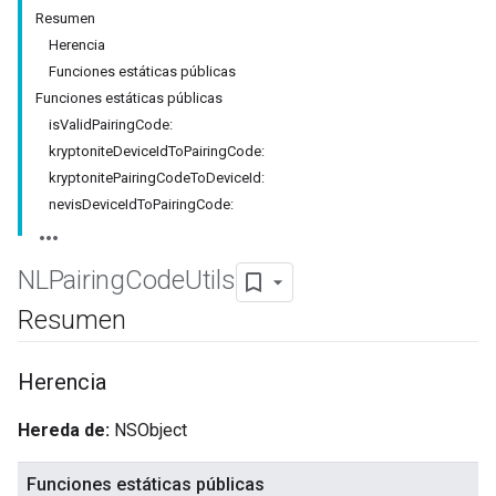
Resumen
Herencia
Funciones estáticas públicas
Funciones estáticas públicas
isValidPairingCode:
kryptoniteDeviceIdToPairingCode:
kryptonitePairingCodeToDeviceId:
nevisDeviceIdToPairingCode:
NLPairing
Code
Utils
Resumen
Herencia
Hereda de:
NSObject
Funciones estáticas públicas