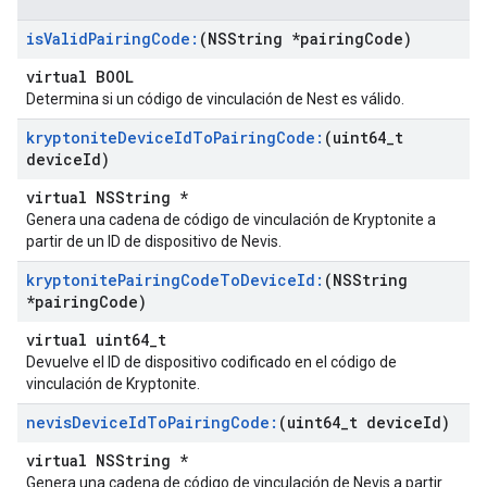
is
Valid
Pairing
Code:
(NSString *pairing
Code)
virtual BOOL
Determina si un código de vinculación de Nest es válido.
kryptonite
Device
Id
To
Pairing
Code:
(uint64
_
t
device
Id)
virtual NSString *
Genera una cadena de código de vinculación de Kryptonite a
partir de un ID de dispositivo de Nevis.
kryptonite
Pairing
Code
To
Device
Id:
(NSString
*pairing
Code)
virtual uint64_t
Devuelve el ID de dispositivo codificado en el código de
vinculación de Kryptonite.
nevis
Device
Id
To
Pairing
Code:
(uint64
_
t device
Id)
virtual NSString *
Genera una cadena de código de vinculación de Nevis a partir