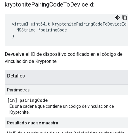
kryptonite
Pairing
Code
To
Device
Id:
virtual uint64_t kryptonitePairingCodeToDeviceId:(

  NSString *pairingCode

)
Devuelve el ID de dispositivo codificado en el código de
vinculación de Kryptonite.
Detalles
Parámetros
[in] pairing
Code
Es una cadena que contiene un código de vinculación de
Kryptonite.
Resultado que se muestra