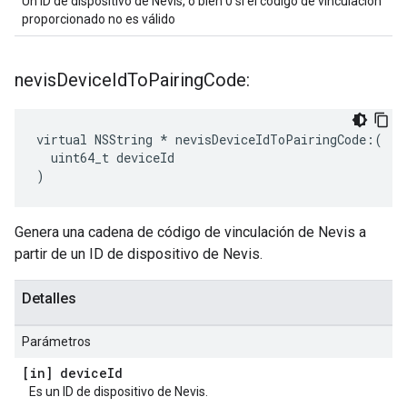
Un ID de dispositivo de Nevis, o bien 0 si el código de vinculación
proporcionado no es válido
nevis
Device
Id
To
Pairing
Code:
virtual NSString * nevisDeviceIdToPairingCode:(

  uint64_t deviceId

)
Genera una cadena de código de vinculación de Nevis a
partir de un ID de dispositivo de Nevis.
Detalles
Parámetros
[in] device
Id
Es un ID de dispositivo de Nevis.