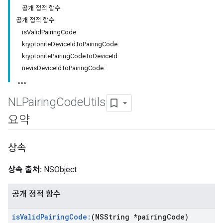
공개 정적 함수
공개 정적 함수
isValidPairingCode:
kryptoniteDeviceIdToPairingCode:
kryptonitePairingCodeToDeviceId:
nevisDeviceIdToPairingCode:
NLPairing
Code
Utils
요약
상속
상속 출처:
NSObject
공개 정적 함수
is
Valid
Pairing
Code:
(NSString *pairing
Code)