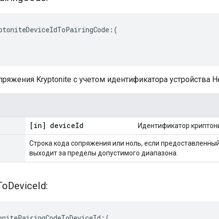
ptoniteDeviceIdToPairingCode:(

пряжения Kryptonite с учетом идентификатора устройства Н
[in] device
Id
Идентификатор криптони
Строка кода сопряжения или ноль, если предоставленны
выходит за пределы допустимого диапазона.
To
Device
Id:
onitePairingCodeToDeviceId:(
