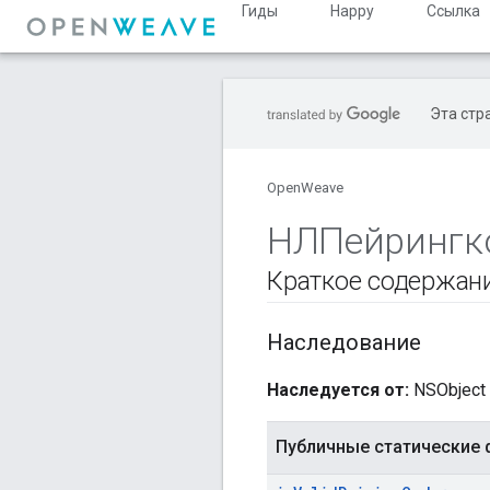
Гиды
Happy
Ссылка
Эта стр
OpenWeave
НЛПейрингк
Краткое содержан
Наследование
Наследуется от:
NSObject
Публичные статические 