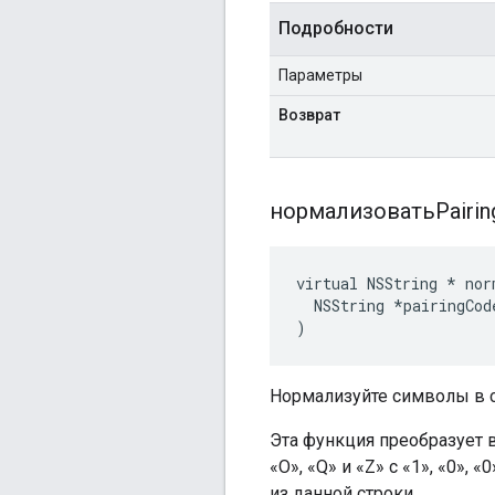
Подробности
Параметры
Возврат
нормализоватьPairin
virtual NSString * nor
  NSString *pairingCode
)
Нормализуйте символы в с
Эта функция преобразует 
«O», «Q» и «Z» с «1», «0»,
из данной строки.