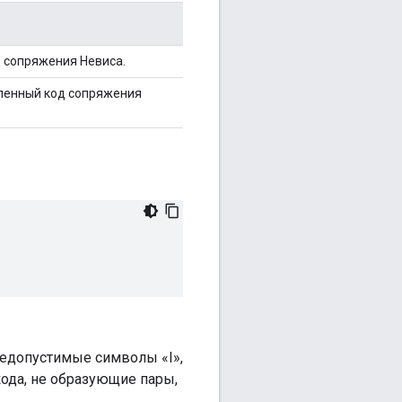
 сопряжения Невиса.
вленный код сопряжения
недопустимые символы «I»,
 кода, не образующие пары,