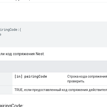
iringCode:(



ли код сопряжения Nest.
[in] pairing
Code
Строка кода сопряжения
проверить.
TRUE, если предоставленный код сопряжения действител
airing
Code: