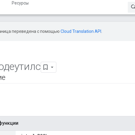
Ресурсы
аница переведена с помощью
Cloud Translation API
.
одеутилс
ие
функции