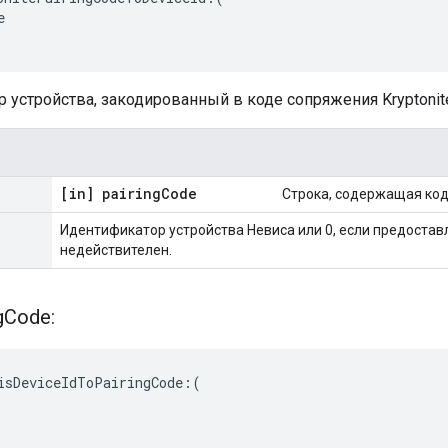


 устройства, закодированный в коде сопряжения Kryptonit
[in] pairing
Code
Строка, содержащая код
Идентификатор устройства Невиса или 0, если предоста
недействителен.
g
Code:
isDeviceIdToPairingCode:(
