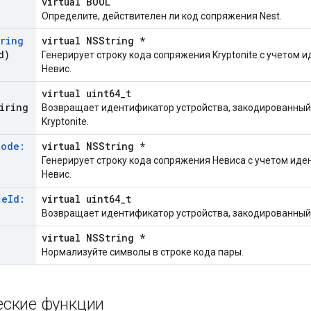
virtual BOOL
Определите, действителен ли код сопряжения Nest.
iring
virtual NSString *
d)
Генерирует строку кода сопряжения Kryptonite с учетом 
Невис.
o
virtual uint64_t
iring
Возвращает идентификатор устройства, закодированный
Kryptonite.
Code:
virtual NSString *
Генерирует строку кода сопряжения Невиса с учетом иде
Невис.
ce
Id:
virtual uint64_t
Возвращает идентификатор устройства, закодированный 
virtual NSString *
Нормализуйте символы в строке кода пары.
еские функции