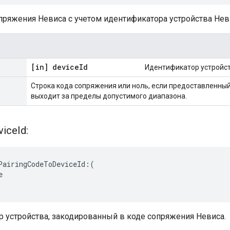
опряжения Невиса с учетом идентификатора устройства Нев
[in] device
Id
Идентификатор устройст
Строка кода сопряжения или ноль, если предоставленны
выходит за пределы допустимого диапазона.
vice
Id:
PairingCodeToDeviceId:(



 устройства, закодированный в коде сопряжения Невиса.