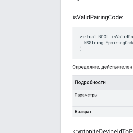
is
Valid
Pairing
Code:
virtual BOOL isValidPa
  NSString *pairingCode
)
Определите, действителен 
Подробности
Параметры
Возврат
kryptonite
Device
Id
To
P