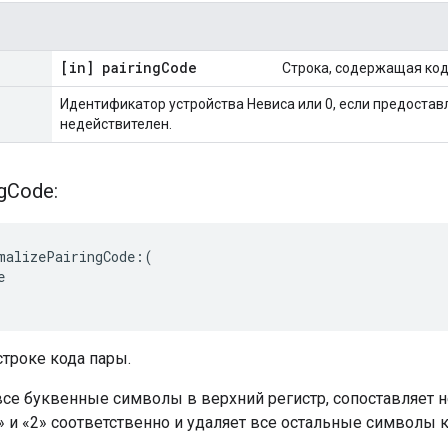
[in] pairing
Code
Строка, содержащая код
Идентификатор устройства Невиса или 0, если предоста
недействителен.
g
Code:
malizePairingCode:(



троке кода пары.
все буквенные символы в верхний регистр, сопоставляет 
 «0» и «2» соответственно и удаляет все остальные символы