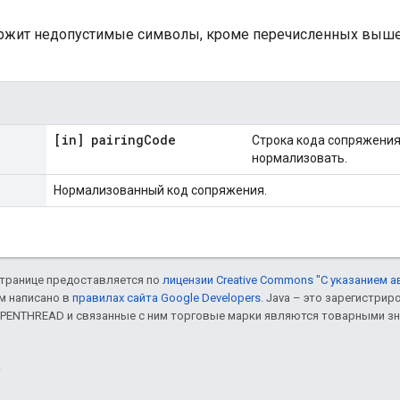
ержит недопустимые символы, кроме перечисленных выше
[in] pairing
Code
Строка кода сопряжения
нормализовать.
Нормализованный код сопряжения.
 странице предоставляется по
лицензии Creative Commons "С указанием а
ом написано в
правилах сайта Google Developers
. Java – это зарегистри
 OPENTHREAD и связанные с ним торговые марки являются товарными зн
.