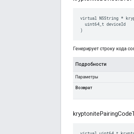
virtual NSString * kry
  uint64_t deviceId

)
Генерирует строку кода со
Подробности
Параметры
Возврат
kryptonite
Pairing
Code
virtual uint64_t krypt