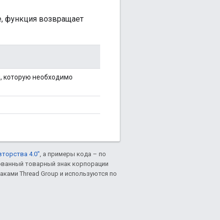
, функция возвращает
, которую необходимо
вторства 4.0"
, а примеры кода – по
рованный товарный знак корпорации
аками Thread Group и используются по