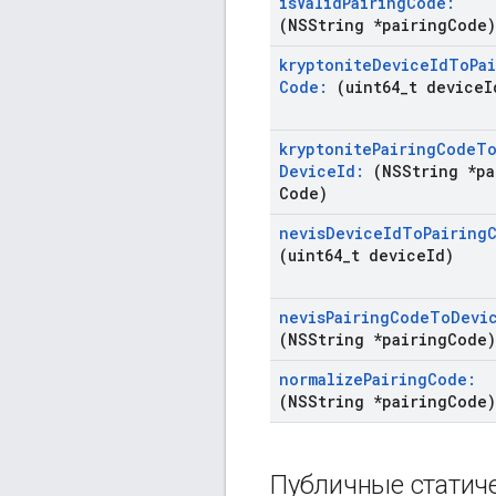
is
Valid
Pairing
Code:
(NSString *pairing
Code)
kryptonite
Device
Id
To
Pa
Code:
(uint64
_
t device
I
kryptonite
Pairing
Code
T
Device
Id:
(NSString *pa
Code)
nevis
Device
Id
To
Pairing
(uint64
_
t device
Id)
nevis
Pairing
Code
To
Devi
(NSString *pairing
Code)
normalize
Pairing
Code:
(NSString *pairing
Code)
Публичные статич