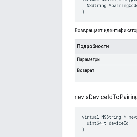
  NSString *pairingCode
)
Возвращает идентификатор
Подробности
Параметры
Возврат
nevis
Device
Id
To
Pairin
virtual NSString * nev
  uint64_t deviceId

)