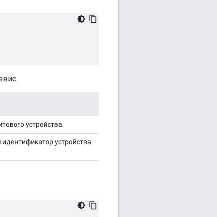
евис.
тового устройства.
й идентификатор устройства