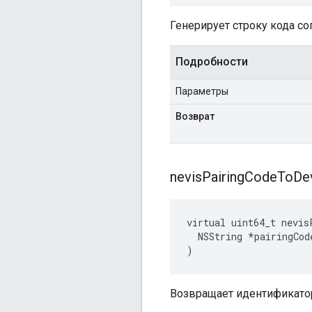
Генерирует строку кода с
Подробности
Параметры
Возврат
nevis
Pairing
Code
To
De
virtual uint64_t nevis
  NSString *pairingCode
)
Возвращает идентификатор