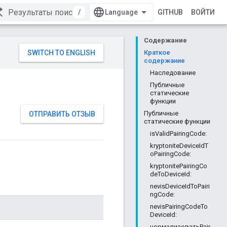
/
GITHUB
ВОЙТИ
Содержание
Краткое
содержание
Наследование
Публичные
статические
функции
Публичные
ОТПРАВИТЬ ОТЗЫВ
статические функции
isValidPairingCode:
kryptoniteDeviceIdT
oPairingCode:
kryptonitePairingCo
deToDeviceId:
nevisDeviceIdToPairi
ngCode:
nevisPairingCodeTo
DeviceId:
нормализоватьPair