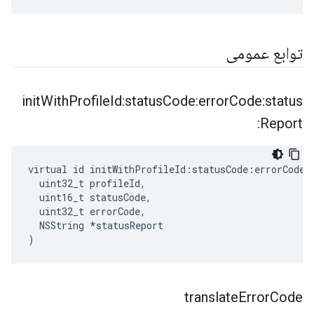
توابع عمومی
init
With
Profile
Id:status
Code:error
Code:status
Report:
virtual id initWithProfileId:statusCode:errorCode:s
  uint32_t profileId,

  uint16_t statusCode,

  uint32_t errorCode,

  NSString *statusReport

)
translate
Error
Code