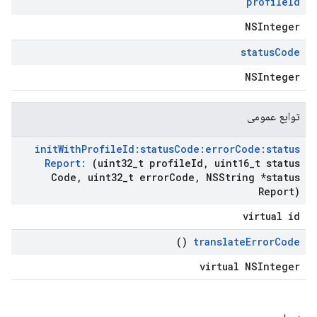
profile
Id
NSInteger
status
Code
NSInteger
توابع عمومی
init
With
Profile
Id:status
Code:error
Code:status
Report:
(uint32
_
t profile
Id
,
uint16
_
t status
Code
,
uint32
_
t error
Code
,
NSString *status
Report)
virtual id
()
translate
Error
Code
virtual NSInteger