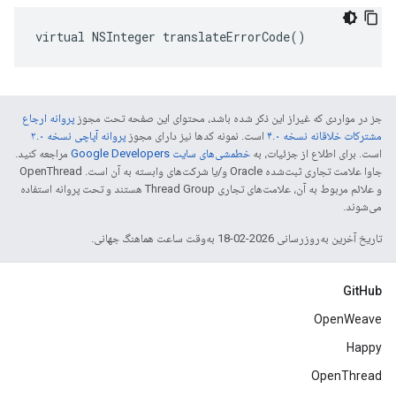
virtual NSInteger translateErrorCode()
جز در مواردی که غیراز این ذکر شده باشد، محتوای این صفحه تحت مجوز
پروانه ارجاع
مشترکات خلاقانه نسخه ۴.۰
است. نمونه کدها نیز دارای مجوز
پروانه آپاچی نسخه ۲.۰
است. برای اطلاع از جزئیات، به
خطمشی‌های سایت Google Developers‏
مراجعه کنید.
جاوا علامت تجاری ثبت‌شده Oracle و/یا شرکت‌های وابسته به آن است. ‫OpenThread
و علائم مربوط به آن، علامت‌های تجاری Thread Group هستند و تحت پروانه استفاده
می‌شوند.
تاریخ آخرین به‌روزرسانی 2026-02-18 به‌وقت ساعت هماهنگ جهانی.
GitHub
OpenWeave
Happy
OpenThread