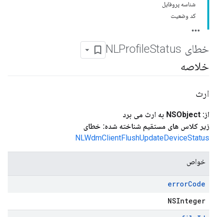
شناسه پروفایل
کد وضعیت
خطای NLProfile
Status
خلاصه
ارث
از: NSObject به ارث می برد
زیر کلاس های مستقیم شناخته شده: خطای
NLWdmClientFlushUpdateDeviceStatus
خواص
error
Code
NSInteger