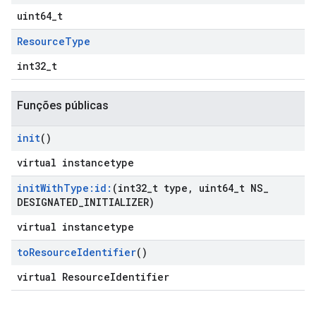
uint64_t
Resource
Type
int32_t
Funções públicas
init
()
virtual instancetype
init
With
Type:id:
(int32
_
t type
,
uint64
_
t NS
_
DESIGNATED
_
INITIALIZER)
virtual instancetype
to
Resource
Identifier
()
virtual ResourceIdentifier