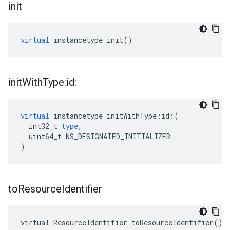
init
virtual
instancetype
init
()
init
With
Type:id:
virtual
instancetype
initWithType
:
id
:(
int32_t
type
,
uint64_t
NS_DESIGNATED_INITIALIZER
)
to
Resource
Identifier
virtual ResourceIdentifier toResourceIdentifier()