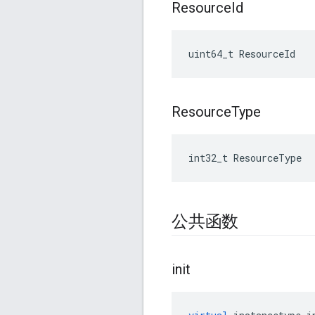
Resource
Id
uint64_t ResourceId
Resource
Type
int32_t ResourceType
公共函数
init