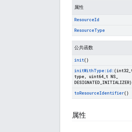
属性
Resource
Id
Resource
Type
公共函数
init
()
init
With
Type:id:
(int32
_
type
,
uint64
_
t NS
_
DESIGNATED
_
INITIALIZER)
to
Resource
Identifier
()
属性