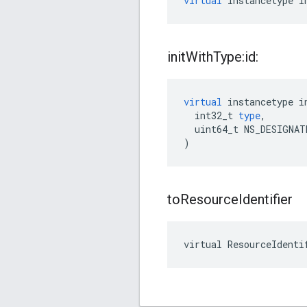
virtual
instancetype
i
init
With
Type:id:
virtual
instancetype
i
int32_t
type
,
uint64_t
NS_DESIGNAT
)
to
Resource
Identifier
virtual ResourceIdenti