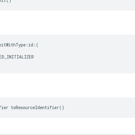
nit
()
nitWithType
:
id
:(
ED_INITIALIZER
fier toResourceIdentifier()