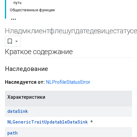
путь
Общественные функции
Нлвдмклиентфлешупдатедевицестатус
Краткое содержание
Наследование
Наследуется от:
NLProfileStatusError
Характеристики
data
Sink
NLGenericTraitUpdatableDataSink
*
path