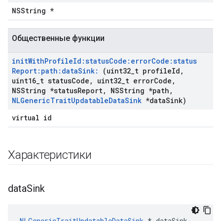
NSString *
Общественные функции
init
With
Profile
Id:status
Code:error
Code:status
Report:path:data
Sink:
(uint32
_
t profile
Id
,
uint16
_
t status
Code
,
uint32
_
t error
Code
,
NSString *status
Report
,
NSString *path
,
NLGeneric
Trait
Updatable
Data
Sink
*data
Sink)
virtual id
Характеристики
data
Sink
NLGenericTraitUpdatableDataSink
 * dataSink