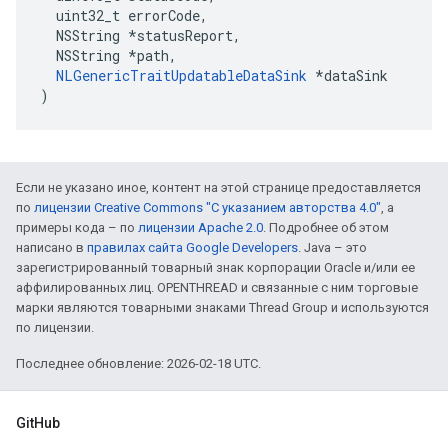
  uint32_t errorCode,

  NSString *statusReport,

  NSString *path,

NLGenericTraitUpdatableDataSink
 *dataSink

)
Если не указано иное, контент на этой странице предоставляется
по
лицензии Creative Commons "С указанием авторства 4.0"
, а
примеры кода – по
лицензии Apache 2.0
. Подробнее об этом
написано в
правилах сайта Google Developers
. Java – это
зарегистрированный товарный знак корпорации Oracle и/или ее
аффилированных лиц. OPENTHREAD и связанные с ним торговые
марки являются товарными знаками Thread Group и используются
по лицензии.
Последнее обновление: 2026-02-18 UTC.
GitHub