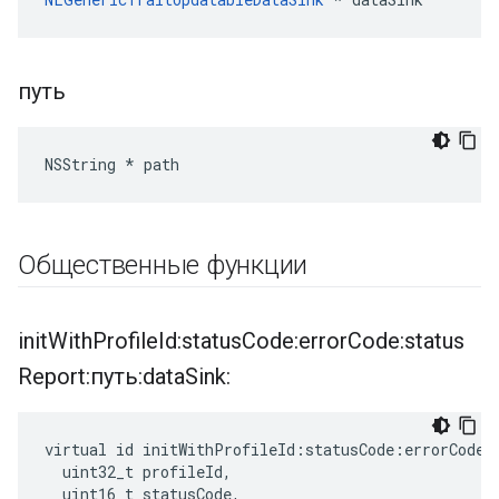
путь
NSString * path
Общественные функции
init
With
Profile
Id:status
Code:error
Code:status
Report:путь:data
Sink:
virtual id initWithProfileId:statusCode:errorCode:s
  uint32_t profileId,

  uint16_t statusCode,
