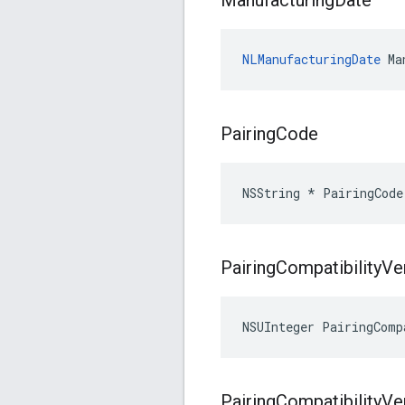
Manufacturing
Date
NLManufacturingDate
 Ma
Pairing
Code
NSString * PairingCode
Pairing
Compatibility
Ve
NSUInteger PairingComp
Pairing
Compatibility
Ve