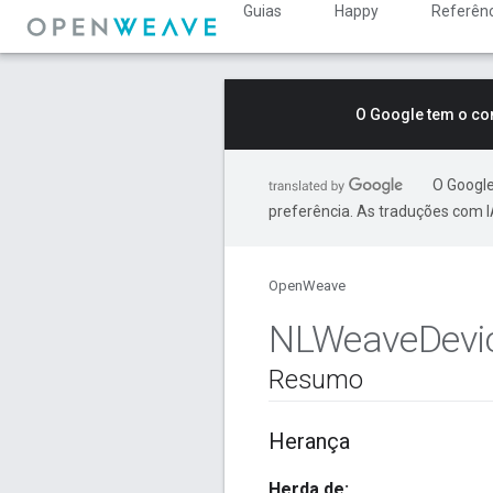
Guias
Happy
Referênc
O Google tem o co
O Google
preferência. As traduções com I
OpenWeave
NLWeave
Devi
Resumo
Herança
Herda de: