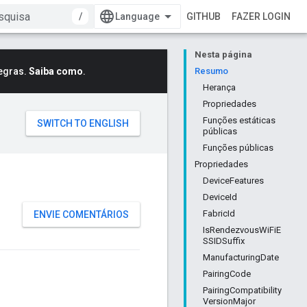
/
GITHUB
FAZER LOGIN
Nesta página
egras.
Saiba como
.
Resumo
Herança
Propriedades
Funções estáticas
públicas
Funções públicas
Propriedades
DeviceFeatures
DeviceId
FabricId
ENVIE COMENTÁRIOS
IsRendezvousWiFiE
SSIDSuffix
ManufacturingDate
PairingCode
PairingCompatibility
VersionMajor