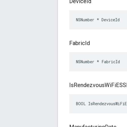
Device
Id
NSNumber * DeviceId
Fabric
Id
NSNumber * FabricId
Is
Rendezvous
Wi
Fi
ESSI
BOOL IsRendezvousWiFiE