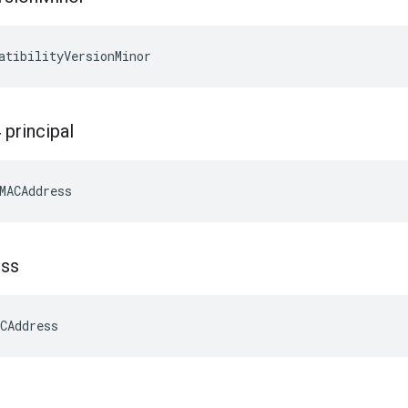
atibilityVersionMinor
principal
MACAddress
ss
CAddress