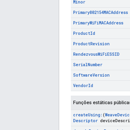
Minor
Primary802154MACAddress
Primary
Wi
Fi
MACAddress
Product
Id
Product
Revision
Rendezvous
Wi
Fi
ESSID
Serial
Number
Software
Version
Vendor
Id
Funções estáticas pública
create
Using:
(
Weave
Devic
Descriptor
device
Descri