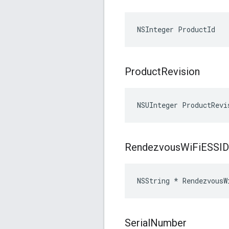
NSInteger ProductId
Product
Revision
NSUInteger ProductRevi
Rendezvous
Wi
Fi
ESSID
NSString * RendezvousW
Serial
Number