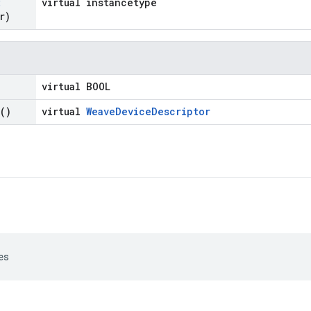
:
virtual instancetype
r)
virtual BOOL
()
virtual
WeaveDeviceDescriptor
es