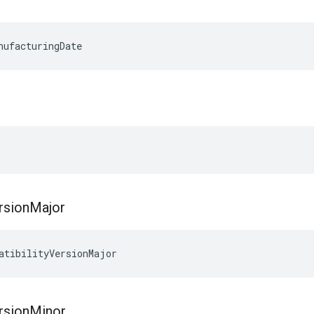
nufacturingDate
rsion
Major
atibilityVersionMajor
rsion
Minor