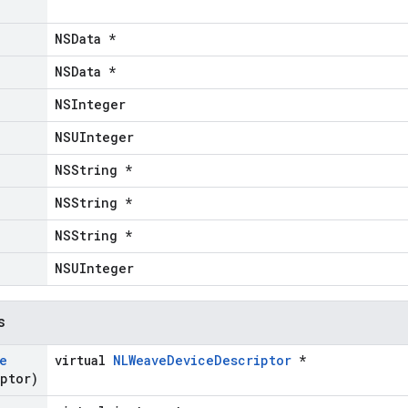
NSData *
NSData *
NSInteger
NSUInteger
NSString *
NSString *
NSString *
NSUInteger
s
e
virtual
NLWeaveDeviceDescriptor
*
ptor)