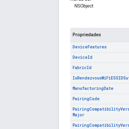
NSObject
Propriedades
Device
Features
Device
Id
Fabric
Id
Is
Rendezvous
Wi
Fi
ESSIDSu
Manufacturing
Date
Pairing
Code
Pairing
Compatibility
Ver
Major
Pairing
Compatibility
Ver