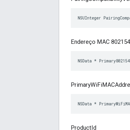
NSUInteger PairingComp
Endereço MAC 802154 
NSData * Primary802154
Primary
Wi
Fi
MACAddre
NSData * PrimaryWiFiMA
Product
Id