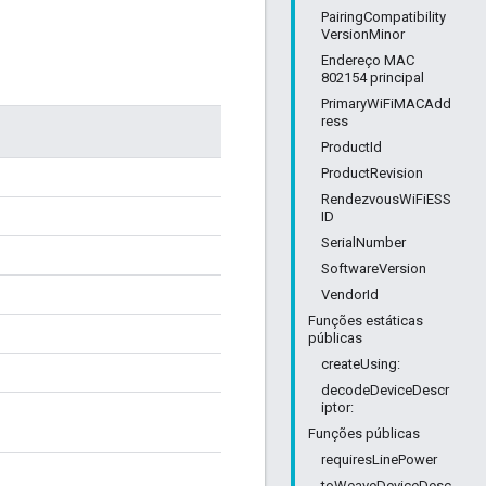
PairingCompatibility
VersionMinor
Endereço MAC
802154 principal
PrimaryWiFiMACAdd
ress
ProductId
ProductRevision
RendezvousWiFiESS
ID
SerialNumber
SoftwareVersion
VendorId
Funções estáticas
públicas
createUsing:
decodeDeviceDescr
iptor:
Funções públicas
requiresLinePower
toWeaveDeviceDesc