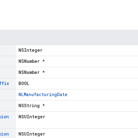
NSInteger
NSNumber *
NSNumber *
ffix
BOOL
NLManufacturingDate
NSString *
sion
NSUInteger
sion
NSUInteger