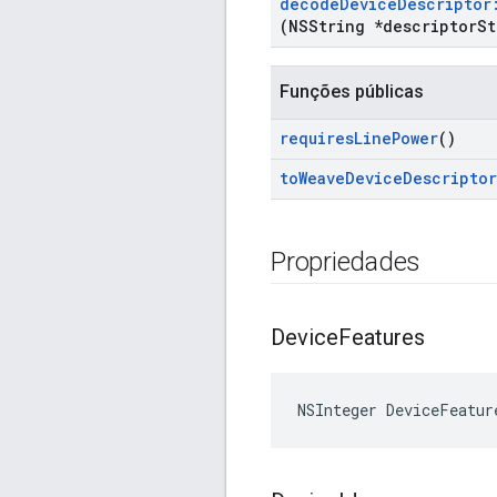
decode
Device
Descriptor
(NSString *descriptor
St
Funções públicas
requires
Line
Power
()
to
Weave
Device
Descriptor
Propriedades
Device
Features
NSInteger DeviceFeatur