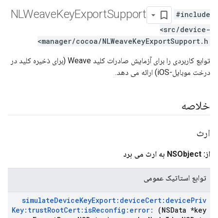
NLWeave
Key
Export
Support
#include
<src/device-
manager/cocoa/NLWeaveKeyExportSupport.h>
توابع کاربردی را برای آزمایش صادرات کلید Weave (برای ذخیره کلید در
درخت موبایل-iOS) ارائه می دهد.
خلاصه
ارث
از: NSObject به ارث می برد
توابع استاتیک عمومی
simulate
Device
Key
Export:device
Cert:device
Priv
Key:trust
Root
Cert:is
Reconfig:error:
(NSData *key