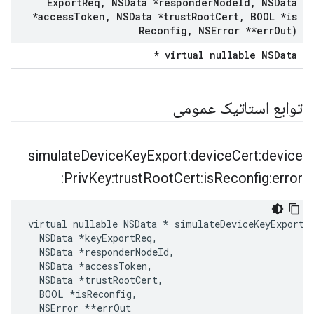
Export
Req
,
NSData *responder
Node
Id
,
NSData
*access
Token
,
NSData *trust
Root
Cert
,
BOOL *is
Reconfig
,
NSError **err
Out)
virtual nullable NSData *
توابع استاتیک عمومی
simulate
Device
Key
Export:device
Cert:device
Priv
Key:trust
Root
Cert:is
Reconfig:error:
virtual nullable NSData * simulateDeviceKeyExport:
  NSData *keyExportReq,

  NSData *responderNodeId,

  NSData *accessToken,

  NSData *trustRootCert,

  BOOL 
*isReconfig,
  NSError *
*errOut
