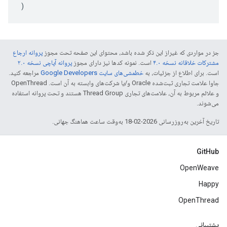
)
جز در مواردی که غیراز این ذکر شده باشد، محتوای این صفحه تحت مجوز
پروانه ارجاع
مشترکات خلاقانه نسخه ۴.۰
است. نمونه کدها نیز دارای مجوز
پروانه آپاچی نسخه ۲.۰
است. برای اطلاع از جزئیات، به
خطمشی‌های سایت Google Developers‏
مراجعه کنید.
جاوا علامت تجاری ثبت‌شده Oracle و/یا شرکت‌های وابسته به آن است. ‫OpenThread
و علائم مربوط به آن، علامت‌های تجاری Thread Group هستند و تحت پروانه استفاده
می‌شوند.
تاریخ آخرین به‌روزرسانی 2026-02-18 به‌وقت ساعت هماهنگ جهانی.
GitHub
OpenWeave
Happy
OpenThread
پشتیبانی