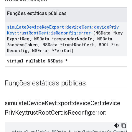
Funções estáticas públicas
simulate
Device
Key
Export:device
Cert:device
Priv
Key:trust
Root
Cert:is
Reconfig:error:
(NSData *key
Export
Req
,
NSData *responder
Node
Id
,
NSData
*access
Token
,
NSData *trust
Root
Cert
,
BOOL *is
Reconfig
,
NSError **err
Out)
virtual nullable NSData *
Funções estáticas públicas
simulate
Device
Key
Export:device
Cert:device
Priv
Key:trust
Root
Cert:is
Reconfig:error:
virtual nullable NSData * simulateDeviceKeyExport: