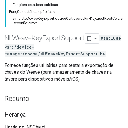
Funções estáticas públicas
Funções estáticas públicas
simulateDeviceKeyExport:deviceCert:devicePrivKey:trustRootCert:is
Reconfig:error:
NLWeave
Key
Export
Support
#include
<src/device-
manager/cocoa/NLWeaveKeyExportSupport.h>
Fornece funções utilitárias para testar a exportação de
chaves do Weave (para armazenamento de chaves na
árvore para dispositivos móveis/iOS)
Resumo
Herança
Herda de:
NSObject