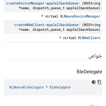
create
Device
Manager:app
Callback
Queue:
(NSString
*name
,
dispatch
_
queue
_
t app
Callback
Queue)
*
virtual
NLWeaveDeviceManager
create
Wdm
Client:app
Callback
Queue:
(NSString
*name
,
dispatch
_
queue
_
t app
Callback
Queue)
*
virtual
NLWdmClient
خواص
Ble
Delegate
NLWeaveBleDelegate
 * BleDelegate