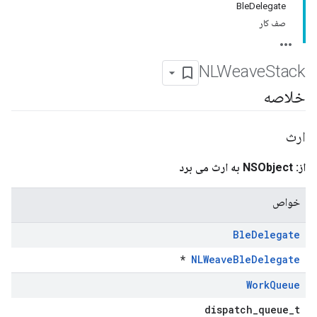
BleDelegate
صف کار
NLWeave
Stack
خلاصه
ارث
از: NSObject به ارث می برد
خواص
Ble
Delegate
*
NLWeaveBleDelegate
Work
Queue
dispatch_queue_t