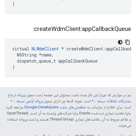
)
create
Wdm
Client:app
Callback
Queue:
virtual 
NLWdmClient
 * createWdmClient:appCallbackQ
  NSString *name,

  dispatch_queue_t appCallbackQueue

)
جز در مواردی که غیراز این ذکر شده باشد، محتوای این صفحه تحت مجوز
پروانه ارجاع
مشترکات خلاقانه نسخه ۴.۰
است. نمونه کدها نیز دارای مجوز
پروانه آپاچی نسخه ۲.۰
است. برای اطلاع از جزئیات، به
خطمشی‌های سایت Google Developers‏
مراجعه کنید.
جاوا علامت تجاری ثبت‌شده Oracle و/یا شرکت‌های وابسته به آن است. ‫OpenThread
و علائم مربوط به آن، علامت‌های تجاری Thread Group هستند و تحت پروانه استفاده
می‌شوند.