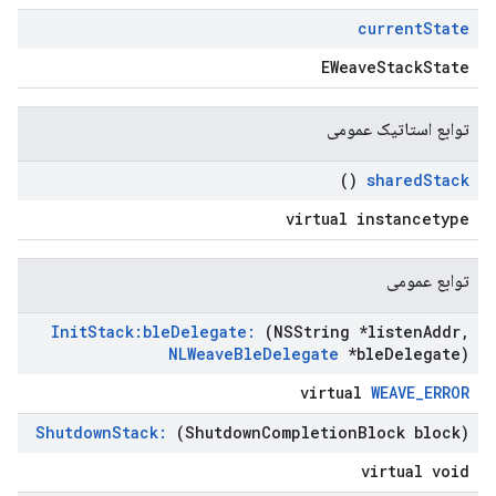
current
State
EWeaveStackState
توابع استاتیک عمومی
()
shared
Stack
virtual instancetype
توابع عمومی
Init
Stack:ble
Delegate:
(NSString *listen
Addr
,
NLWeave
Ble
Delegate
*ble
Delegate)
virtual
WEAVE_ERROR
Shutdown
Stack:
(Shutdown
Completion
Block block)
virtual void