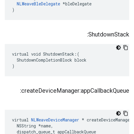
NLWeaveBleDelegate
 *bleDelegate

)
Shutdown
Stack:
virtual void ShutdownStack:(

  ShutdownCompletionBlock block

)
create
Device
Manager:app
Callback
Queue:
virtual 
NLWeaveDeviceManager
 * createDeviceManager:
  NSString *name,

  dispatch_queue_t appCallbackQueue
