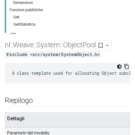
Dimensioni
Funzioni pubbliche
Get
GetStatistics
nl
::
Weave
::
System
::
Object
Pool
#include <src/system/SystemObject.h>
A class template used for allocating Object subcla
Riepilogo
Dettagli
Parametri del modello