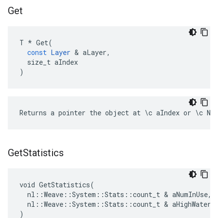
Get
T
*
Get
(
const
Layer
&
aLayer
,
size_t
aIndex
)
Returns a pointer the object at \c aIndex or \c NU
Get
Statistics
void GetStatistics(

  nl::Weave::System::Stats::count_t & aNumInUse,

  nl::Weave::System::Stats::count_t & aHighWaterma
)