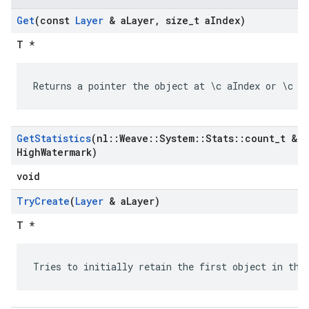
Get
(const
Layer
& a
Layer
,
size
_
t a
Index)
T *
Returns a pointer the object at \c aIndex or \c N
Get
Statistics
(nl
::
Weave
::
System
::
Stats
::
count
_
t & a
High
Watermark)
void
Try
Create
(
Layer
& a
Layer)
T *
Tries to initially retain the first object in the