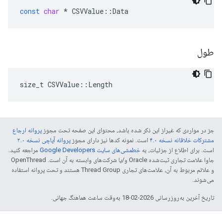
const
char
*
CSVValue
::
Data
طول
size_t CSVValue::Length
جز در مواردی که غیراز این ذکر شده باشد، محتوای این صفحه تحت مجوز
پروانه ارجاع
مشترکات خلاقانه نسخه ۴.۰
است. نمونه کدها نیز دارای مجوز
پروانه آپاچی نسخه ۲.۰
است. برای اطلاع از جزئیات، به
خطمشی‌های سایت Google Developers‏
مراجعه کنید.
جاوا علامت تجاری ثبت‌شده Oracle و/یا شرکت‌های وابسته به آن است. ‫OpenThread
و علائم مربوط به آن، علامت‌های تجاری Thread Group هستند و تحت پروانه استفاده
می‌شوند.
تاریخ آخرین به‌روزرسانی 2026-02-18 به‌وقت ساعت هماهنگ جهانی.