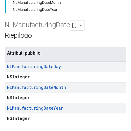
NLManufacturingDateMonth
NLManufacturingDateYear
NLManufacturing
Date
Riepilogo
Attributi pubblici
NLManufacturing
Date
Day
NSInteger
NLManufacturing
Date
Month
NSInteger
NLManufacturing
Date
Year
NSInteger