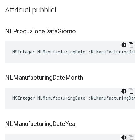
Attributi pubblici
NLProduzione
Data
Giorno
NSInteger NLManufacturingDate::NLManufacturingDate
NLManufacturing
Date
Month
NSInteger NLManufacturingDate::NLManufacturingDate
NLManufacturing
Date
Year