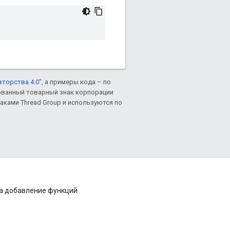
вторства 4.0"
, а примеры кода – по
рованный товарный знак корпорации
аками Thread Group и используются по
на добавление функций