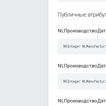
Публичные атриб
NLПроизводствоДа
NSInteger NLManufactur
NLПроизводствоДа
NSInteger NLManufactur
NLПроизводствоДат