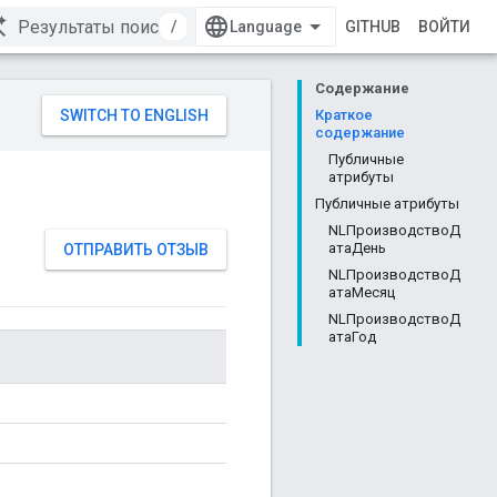
/
GITHUB
ВОЙТИ
Содержание
Краткое
содержание
Публичные
атрибуты
Публичные атрибуты
NLПроизводствоД
атаДень
ОТПРАВИТЬ ОТЗЫВ
NLПроизводствоД
атаМесяц
NLПроизводствоД
атаГод