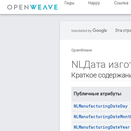
Гиды
Happy
Ссылка
Эта стр
OpenWeave
NLДата изго
Краткое содержан
Публичные атрибуты
NLManufacturing
Date
Day
NLManufacturing
Date
Mont
NLManufacturing
Date
Year