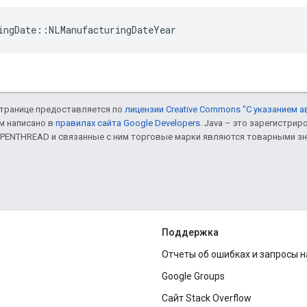
ingDate::NLManufacturingDateYear
 странице предоставляется по
лицензии Creative Commons "С указанием а
ом написано в
правилах сайта Google Developers
. Java – это зарегистри
 OPENTHREAD и связанные с ним торговые марки являются товарными зн
.
Поддержка
Отчеты об ошибках и запросы 
Google Groups
Сайт Stack Overflow