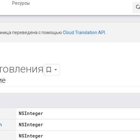
Ресурсы
аница переведена с помощью
Cloud Translation API
.
товления
ие
NSInteger
h
NSInteger
NSInteger