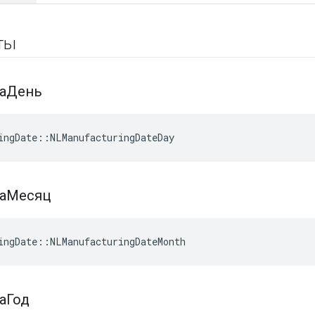
уты
таДень
ingDate::NLManufacturingDateDay
таМесяц
ingDate::NLManufacturingDateMonth
аГод