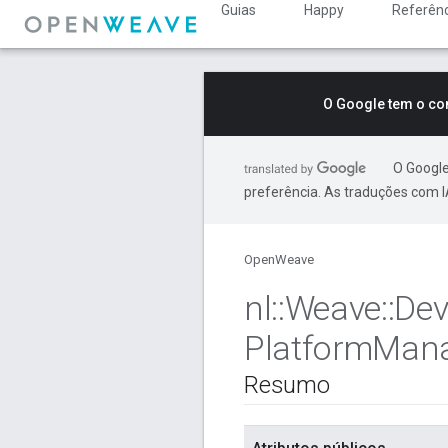
Guias
Happy
Referênc
O Google tem o co
O Google
preferência. As traduções com I
OpenWeave
nl
::
Weave
::
Dev
Platform
Man
Resumo