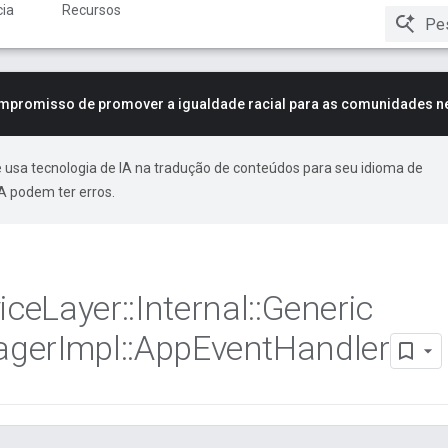
ia
Recursos
mpromisso de promover a igualdade racial para as comunidades n
 usa tecnologia de IA na tradução de conteúdos para seu idioma de
A podem ter erros.
ice
Layer
::
Internal
::
Generic
ager
Impl
::
App
Event
Handler