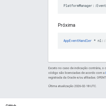
PlatformManager::Event
Próxima
AppEventHandler
 * nl::
Exceto no caso de indicação contrária, o
código são licenciadas de acordo com a
registrada da Oracle e/ou afiliadas. OPE
Última atualização 2026-02-18 UTC.
GitHub