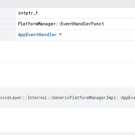
intptr_t
PlatformManager::EventHandlerFunct
AppEventHandler
*
eviceLayer::Internal::GenericPlatformManagerImpl::AppEv