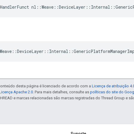
HandlerFunct nl::Weave::DeviceLayer::Internal::Generic
Weave::DeviceLayer::Internal::GenericPlatformManagerIm
 conteúdo desta página é licenciado de acordo com a
Licença de atribuição 4
Licença Apache 2.0
. Para mais detalhes, consulte as
políticas do site do Goo
NTHREAD e marcas relacionadas são marcas registradas do Thread Group e sã
Suporte