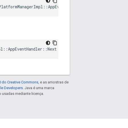
PlatformManagerImpl::AppEventHandler::Handler
pl::AppEventHandler::Next
.0 do Creative Commons
, e as amostras de
gle Developers
. Java é uma marca
o usadas mediante licença.