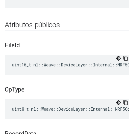
Atributos públicos
File
Id
uint16_t nl::Weave::DeviceLayer::Internal::NRF5Co
Op
Type
uint8_t nl::Weave::DeviceLayer::Internal::NRF5Con
Record
Data