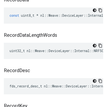
const
uint8_t
*
nl
::
Weave
::
DeviceLayer
::
Internal
:
Record
Data
Length
Words
uint32_t nl::Weave::DeviceLayer::Internal::NRF5Co
Record
Desc
fds_record_desc_t nl::Weave::DeviceLayer::Interna
Record
Key