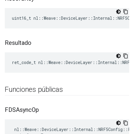
uint16_t nl::Weave::DeviceLayer::Internal::NRF5Co
Resultado
ret_code_t nl::Weave::DeviceLayer::Internal::NRF5
Funciones públicas
FDSAsync
Op
 nl::Weave::DeviceLayer::Internal::NRF5Config::FDS