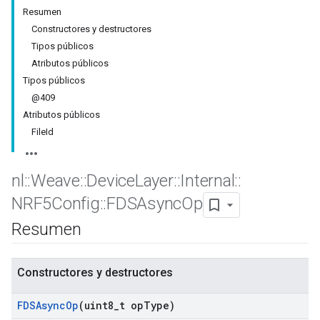
Resumen
Constructores y destructores
Tipos públicos
Atributos públicos
Tipos públicos
@409
Atributos públicos
FileId
nl
::
Weave
::
Device
Layer
::
Internal
::
NRF5Config
::
FDSAsync
Op
Resumen
Constructores y destructores
FDSAsync
Op
(uint8
_
t op
Type)