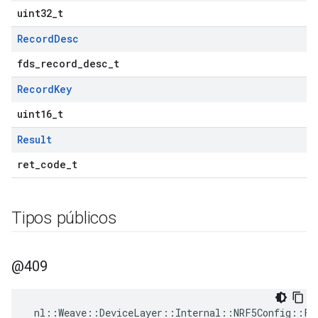
uint32_t
Record
Desc
fds_record_desc_t
Record
Key
uint16_t
Result
ret_code_t
Tipos públicos
@409
nl
::
Weave
::
DeviceLayer
::
Internal
::
NRF5Config
::
FD