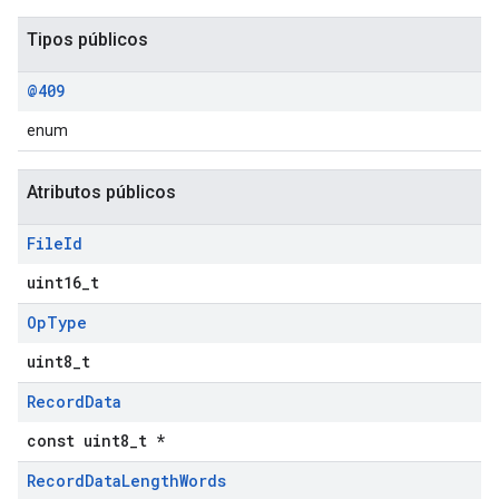
Tipos públicos
@409
enum
Atributos públicos
File
Id
uint16_t
Op
Type
uint8_t
Record
Data
const uint8_t *
Record
Data
Length
Words