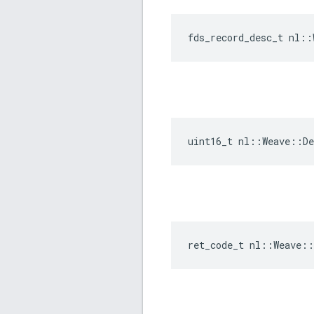
fds_record_desc_t nl:
uint16_t nl::Weave::D
ret_code_t nl::Weave: