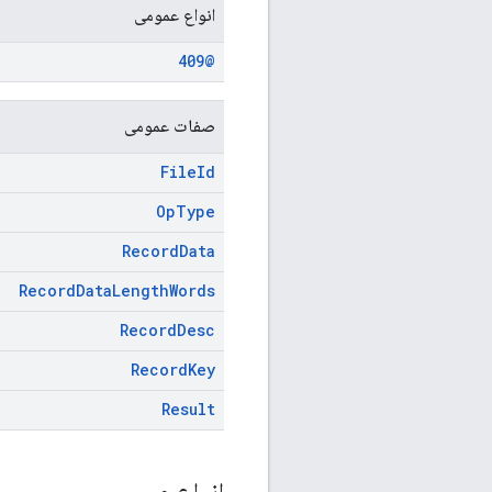
انواع عمومی
@409
صفات عمومی
File
Id
Op
Type
Record
Data
Record
Data
Length
Words
Record
Desc
Record
Key
Result