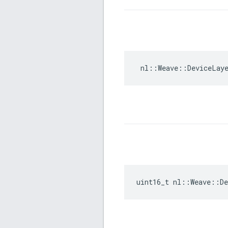
nl
::
Weave
::
DeviceLay
uint16_t nl::Weave::D