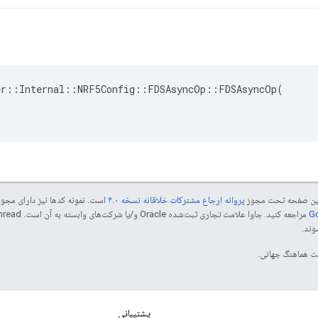
r::Internal::NRF5Config::FDSAsyncOp::FDSAsyncOp(

ی این صفحه تحت مجوز
پروانه ارجاع مشترکات خلاقانه نسخه ۴.۰
است. نمونه کدها نیز دارای مجو
پشتیبانی