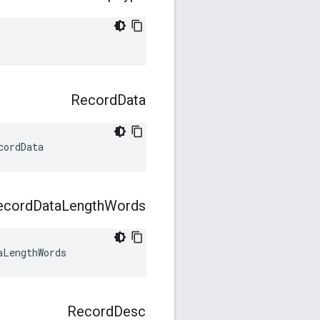
Record
Data
cordData
ecord
Data
Length
Words
aLengthWords
Record
Desc