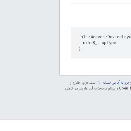
 nl::Weave::DeviceLaye
  uint8_t opType

)
ز
پروانه آپاچی نسخه ۲.۰
است. برای اطلاع از
مراجعه کنید. جاوا علامت تجاری ثبت‌شده Oracle و/یا شرکت‌های وابسته به آن است. ‫OpenThread و علائم مربوط به آن، علامت‌های تجاری