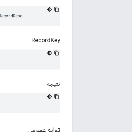
RecordDesc
Record
Key
نتیجه
توابع عمومی