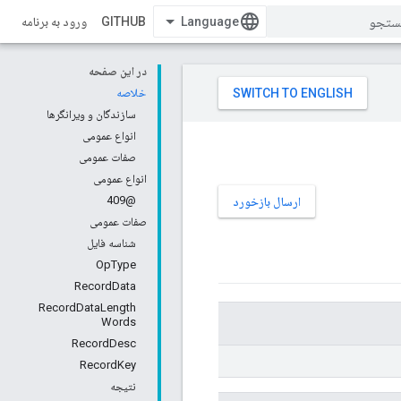
GITHUB
ورود به برنامه
در این صفحه
خلاصه
سازندگان و ویرانگرها
انواع عمومی
صفات عمومی
انواع عمومی
@409
ارسال بازخورد
صفات عمومی
شناسه فایل
OpType
RecordData
RecordDataLength
Words
RecordDesc
RecordKey
نتیجه