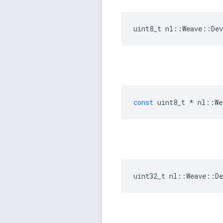
uint8_t nl::Weave::De
const
uint8_t
*
nl
::
We
uint32_t nl::Weave::D