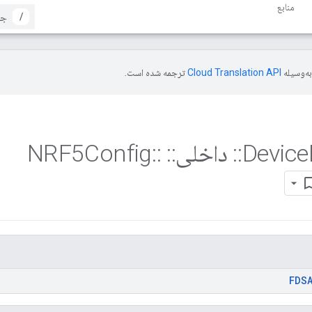
منابع
/
ه‌وسیله
ترجمه شده است.
::
داخلی
::
NRF5Config
::
FDS