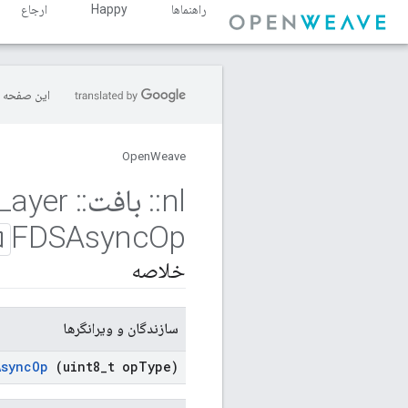
راهنماها
Happy
ارجاع
این صفحه ب
OpenWeave
nl
::
بافت
::
Device
Layer
FDSAsync
Op
خلاصه
سازندگان و ویرانگرها
Async
Op
(uint8
_
t op
Type)