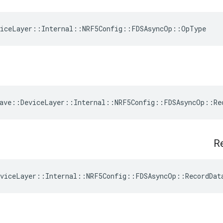
viceLayer::Internal::NRF5Config::FDSAsyncOp::OpType
ave
::
DeviceLayer
::
Internal
::
NRF5Config
::
FDSAsyncOp
::
Re
R
eviceLayer::Internal::NRF5Config::FDSAsyncOp::RecordDat