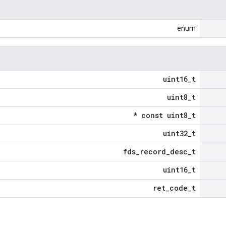
enum
uint16_t
uint8_t
const uint8_t *
uint32_t
fds_record_desc_t
uint16_t
ret_code_t