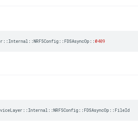
er
::
Internal
::
NRF5Config
::
FDSAsyncOp
::
@409
eviceLayer::Internal::NRF5Config::FDSAsyncOp::FileId