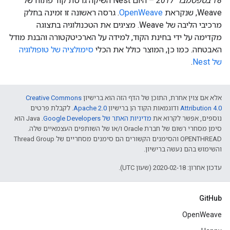
18 בספטמבר 2017
– היום Nest השיקה גרסת קוד פתוח של
Weave, שנקראת
OpenWeave
. גרסה ראשונה זו זמינה בחלק
מרכיבי הליבה של Weave. מציגים את הטכנולוגיה בתצוגה
מקדימה על ידי בחינת הקוד, למידה על הארכיטקטורה והבנת מודל
האבטחה. כמו כן, המוצר כולל את הכלי
סימולציה של טופולוגיה
של Nest
.
אלא אם צוין אחרת, התוכן של הדף הזה הוא ברישיון
Creative Commons
Attribution 4.0‏
ודוגמאות הקוד הן ברישיון
Apache 2.0‏
. לקבלת פרטים
נוספים, אפשר לקרוא את
מדיניות האתר של Google Developers‏
.‏ Java הוא
סימן מסחרי רשום של חברת Oracle ו/או של השותפים העצמאיים שלה.
‫OPENTHREAD והסימנים הקשורים הם סימנים מסחריים של Thread Group
והשימוש בהם נעשה ברישיון.
עדכון אחרון: 2020-02-18 (שעון UTC).
GitHub
OpenWeave