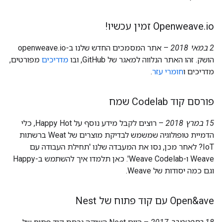
io זמין עכשיו!
.
Openweave
2 במאי 2018
– אתר המסמכים החדש שלנו ב-openweave.io
הושק. זהו האתר הנלווה למאגר של GitHub, ובו
מדריכים
מפורטים,
מדריכים ו
חומרי עזר
.
פורסם קוד Codelab שמח
15 במרץ 2018
– רוצים לקבל מידע נוסף על Happy Hot, כלי
הדמיית טופולוגיה שמשמש לבדיקת מוצרים של Weat ברשתות
IoT? לאחר מכן, נסו את המעבדה שלנו 'תחילת העבודה עם
Weave ו-Weave Codelab'. כאן תלמדו איך להשתמש ב-Happy
וגם כמה יסודות של Weave.
Open&ave עם קוד פתוח של Nest