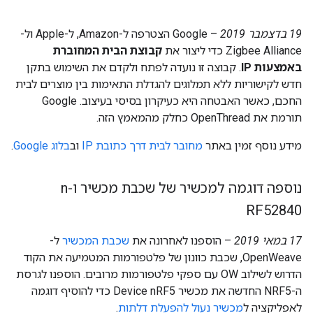
19 בדצמבר 2019
– Google הצטרפה ל-Amazon, ל-Apple ול-
Zigbee Alliance כדי ליצור את
קבוצת הבית המחוברת
באמצעות IP
. קבוצה זו נועדה לפתח ולקדם את השימוש בתקן
חדש לקישוריות ללא תמלוגים להגדלת התאימות בין מוצרים לבית
החכם, כאשר האבטחה היא כעיקרון בסיסי בעיצוב. Google
תורמת את OpenThread כחלק מהמאמץ הזה.
מידע נוסף זמין באתר
מחובר לבית דרך כתובת IP
וב
בלוג Google
.
נוספה דוגמה למכשיר של שכבת מכשיר ו-n
RF52840
17 במאי 2019
– הוספנו לאחרונה את
שכבת המכשיר
ל-
OpenWeave, שכבת כוונון של פלטפורמות המטמיעה את הקוד
הדרוש לשילוב OW עם ספקי פלטפורמות מרובים. הוספנו לגרסת
ה-NRF5 החדשה את מכשיר Device nRF5 כדי להוסיף דוגמה
לאפליקציה ל
מכשיר נעול להפעלת דלתות
.