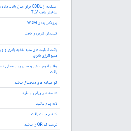
استفاده از CDDL برای مدل بافت داده
ساختار یافته TLV
پروتکل بعدی WDM
کلیدهای کاربردی بافت
بافت قابلیت های منبع تغذیه باتری و و
منبع انرژی باتری
رفتار آدرس دهی و مسیریابی محلی دست
بافت
گواهینامه های دیجیتال ببافید
شناسه های پیام را ببافید
لایه پیام ببافید
کدهای جفت بافت
فرمت کد QR را ببافید