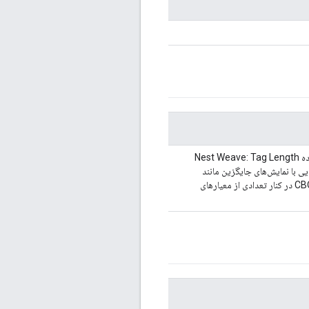
انگیزه، منطق، و تجزیه و تحلیل رقابتی را که در ایجاد و تعریف قالب نمایش داده Nest Weave: Tag Length
‌هایی با نمایش‌های جایگزین مانند
JSON، Google Protocol Buffers، ASN.1، EXI، Apache Thrift و CBOR در کنار تعدادی از معیارهای