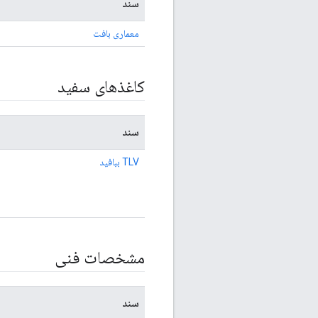
سند
معماری بافت
کاغذهای سفید
سند
TLV ببافید
مشخصات فنی
سند