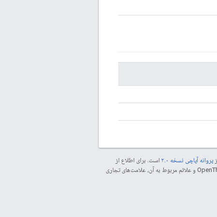
ز
پروانه آپاچی نسخه ۲.۰
است. برای اطلاع از
مراجعه کنید. جاوا علامت تجاری ثبت‌شده Oracle و/یا شرکت‌های وابسته به آن است. ‫OpenThread و علائم مربوط به آن، علامت‌های تجاری