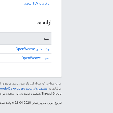
با فرمت TLV ببافید
ارائه ها
سند
جفت شدن OpenWeave
امنیت OpenWeave
جز در مواردی که غیراز این ذکر شده باشد، محتوا
جزئیات، به
خطمشی‌های سایت Google Developers‏
Thread Group هستند و تحت پروانه استفاده می‌شوند.
تاریخ آخرین به‌روزرسانی 2020-04-22 به‌وقت ساعت هماهنگ جهانی.