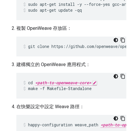
sudo apt-get install -y --force-yes gcc-arm
sudo apt-get update -qq
複製 OpenWeave 存放區：
git clone https://github.com/openweave/open
建構獨立的 OpenWeave 應用程式：
cd 
<path-to-openweave-core>
make -f Makefile-Standalone
在快樂設定中設定 Weave 路徑：
happy-configuration weave_path 
<path-to-open