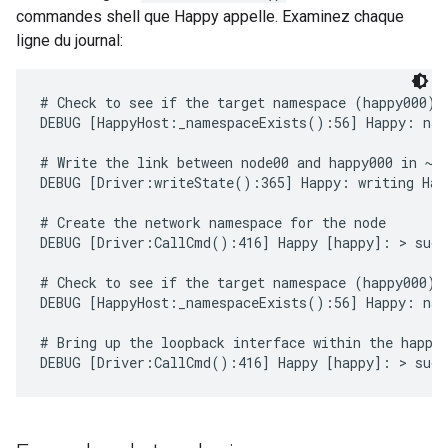
commandes shell que Happy appelle. Examinez chaque
ligne du journal:
# Check to see if the target namespace (happy000) e
DEBUG [HappyHost:_namespaceExists():56] Happy: name
# Write the link between node00 and happy000 in ~/.
DEBUG [Driver:writeState():365] Happy: writing Happ
# Create the network namespace for the node

DEBUG [Driver:CallCmd():416] Happy [happy]: > sudo 
# Check to see if the target namespace (happy000) e
DEBUG [HappyHost:_namespaceExists():56] Happy: name
# Bring up the loopback interface within the happy0
DEBUG [Driver:CallCmd():416] Happy [happy]: > sudo