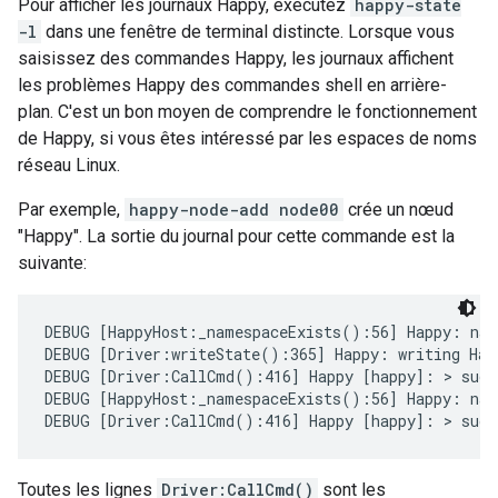
Pour afficher les journaux Happy, exécutez
happy-state
-l
dans une fenêtre de terminal distincte. Lorsque vous
saisissez des commandes Happy, les journaux affichent
les problèmes Happy des commandes shell en arrière-
plan. C'est un bon moyen de comprendre le fonctionnement
de Happy, si vous êtes intéressé par les espaces de noms
réseau Linux.
Par exemple,
happy-node-add node00
crée un nœud
"Happy". La sortie du journal pour cette commande est la
suivante:
DEBUG [HappyHost:_namespaceExists():56] Happy: name
DEBUG [Driver:writeState():365] Happy: writing Happ
DEBUG [Driver:CallCmd():416] Happy [happy]: > sudo 
DEBUG [HappyHost:_namespaceExists():56] Happy: name
DEBUG [Driver:CallCmd():416] Happy [happy]: > sudo
Toutes les lignes
Driver:CallCmd()
sont les