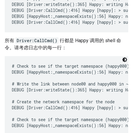
DEBUG [Driver:writeState():365] Happy: writing Happ
DEBUG [Driver:CallCmd():416] Happy [happy]: > sudo 
DEBUG [HappyHost:_namespaceExists():56] Happy: name
DEBUG [Driver:CallCmd():416] Happy [happy]: > sudo
所有
Driver:CallCmd()
行都是 Happy 调用的 shell 命
令。请考虑日志中的每一行：
# Check to see if the target namespace (happy000) e
DEBUG [HappyHost:_namespaceExists():56] Happy: name
# Write the link between node00 and happy000 in ~/.
DEBUG [Driver:writeState():365] Happy: writing Happ
# Create the network namespace for the node

DEBUG [Driver:CallCmd():416] Happy [happy]: > sudo 
# Check to see if the target namespace (happy000) e
DEBUG [HappyHost:_namespaceExists():56] Happy: name