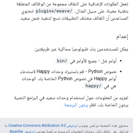
تعمل المكونات الإضافية على التفاف مجموعة من الوظائف المتعلقة
بتقنية معينة. على سبيل المثال،
/plugins/weave
تحتوي
المساعدين أن اللفائف مختلف التطبيقات نسج لتنفيذ ضمن سعيد.
إعدام
يمكن للمستخدمين بناء طبولوجيا محاكية عبر طريقتين:
أوامر شل - جميع الأوامر في
/bin
.
نصوص Python - قم باستيراد وحدات Happy لاستدعاء
أوامر Happy في نصوص Python الخاصة بك. الوحدات
هي في
/happy
.
لمزيد من المعلومات حول استخدام وحدات سعيد في البرامج النصية
بيثون الخاصة بك، انظر
بيثون البرمجة
.
محتوى هذه الصفحة مرخّص بموجب
ترخيص Creative Commons Attribution 4.0‏
ما
لم يُنصّ على خلاف ذلك، وعيّنات التعليمات البرمجية مرخّصة بموجب
ترخيص Apache