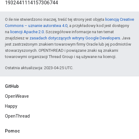
1932441114157306744
O ile nie stwierdzono inaczej, treść tej strony jest objęta
licencją Creative
Commons – uznanie autorstwa 4.0
, a przykładowy kod jest dostępny
na
licencji Apache 2.0
. Szczegółowe informacje na ten temat
znajdziesz w
zasadach dotyczących witryny Google Developers
. Java
jest zastrzeżonym znakiem towarowym firmy Oracle lub jej podmiotów
stowarzyszonych. OPENTHREAD i powiązane znaki są znakami
towarowymi organizacji Thread Group i są używane na licencji.
Ostatnia aktualizacja: 2023-04-25 UTC.
GitHub
OpenWeave
Happy
OpenThread
Pomoc