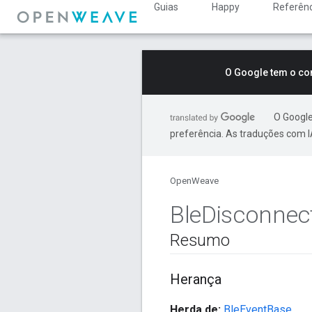
Guias
Happy
Referênc
O Google tem o co
O Google
preferência. As traduções com I
OpenWeave
Ble
Disconnec
Resumo
Herança
Herda de:
BleEventBase