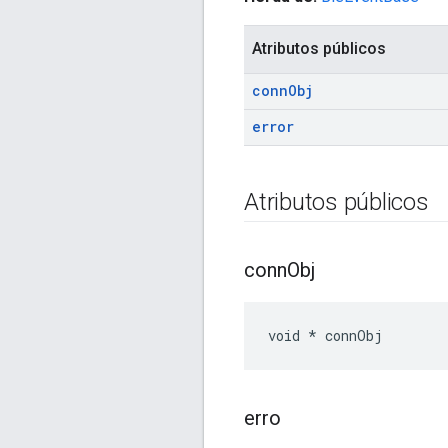
Atributos públicos
conn
Obj
error
Atributos públicos
conn
Obj
void * connObj
erro