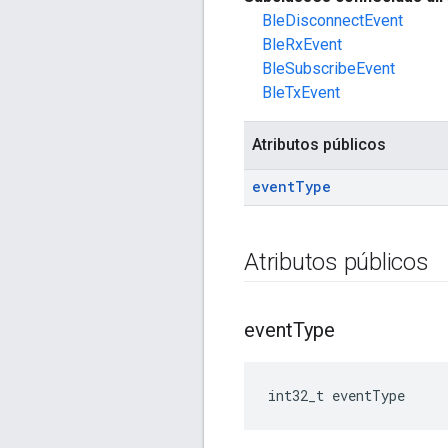
BleDisconnectEvent
BleRxEvent
BleSubscribeEvent
BleTxEvent
Atributos públicos
event
Type
Atributos públicos
event
Type
int32_t eventType