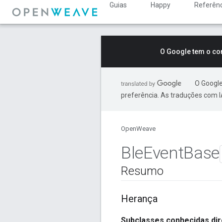
Guias
Happy
Referênc
O Google tem o co
O Google
preferência. As traduções com I
OpenWeave
Ble
Event
Base
Resumo
Herança
Subclasses conhecidas dir